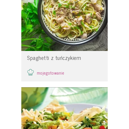
Spaghetti z tuńczykiem
mojegotowanie