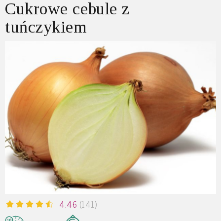
Cukrowe cebule z
tuńczykiem
4.46
(141)