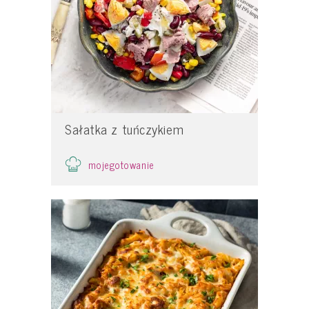
Sałatka z tuńczykiem
mojegotowanie