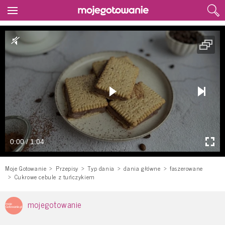
0:00 / 1:04
Moje Gotowanie
Przepisy
Typ dania
dania główne
faszerowane
Cukrowe cebule z tuńczykiem
mojegotowanie