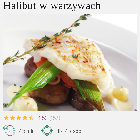
Halibut w warzywach
4.53
(157)
45 min.
dla 4 osób