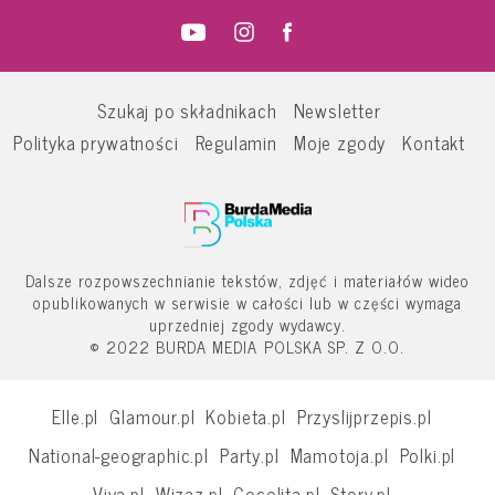
Szukaj po składnikach
Newsletter
Polityka prywatności
Regulamin
Moje zgody
Kontakt
Dalsze rozpowszechnianie tekstów, zdjęć i materiałów wideo
opublikowanych w serwisie w całości lub w części wymaga
uprzedniej zgody wydawcy.
© 2022 BURDA MEDIA POLSKA SP. Z O.O.
Elle.pl
Glamour.pl
Kobieta.pl
Przyslijprzepis.pl
National-geographic.pl
Party.pl
Mamotoja.pl
Polki.pl
Viva.pl
Wizaz.pl
Cocolita.pl
Story.pl