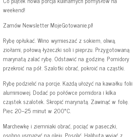
Co piątek nowa porcja kulinarnych pomysłów na
weekend!
Zamów Newsletter MojeGotowanie.pl!
Rybę opłukać. Wino wymieszać z sokiem, oliwą,
ziołami, połową łyżeczki soli i pieprzu. Przygotowaną
marynatą zalać rybę. Odstawić na godzinę. Pomidory
przekroić na pół. Szalotki obrać, pokroić na cząstki.
Rybę podzielić na porcje. Każdą ułożyć na kawałku folii
aluminiowej. Dodać po połówce pomidora i kilka
cząstek szalotek. Skropić marynatą. Zawinąć w folię.
Piec 20–25 minut w 200°C.
Marchewkę i ziemniaki obrać, pociąć w paseczki,
osobno usmażyć na oleju. Posolić. Halibuta wyjąć z