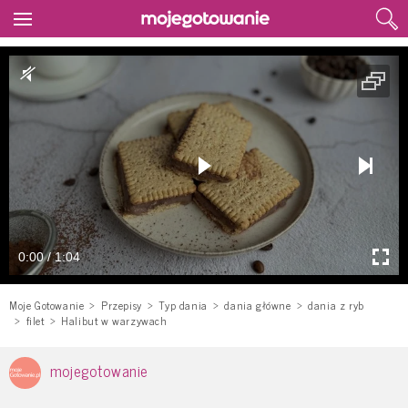
0:00 / 1:04
Moje Gotowanie
Przepisy
Typ dania
dania główne
dania z ryb
filet
Halibut w warzywach
mojegotowanie