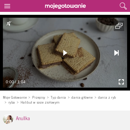
0:00 / 1:04
Moje Gotowanie
Przepisy
Typ dania
dania główne
dania z ryb
ryba
Halibut w sosie ziołowym
Anullka