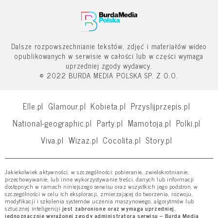
Dalsze rozpowszechnianie tekstów, zdjęć i materiałów wideo
opublikowanych w serwisie w całości lub w części wymaga
uprzedniej zgody wydawcy.
© 2022 BURDA MEDIA POLSKA SP. Z O.O.
Elle.pl
Glamour.pl
Kobieta.pl
Przyslijprzepis.pl
National-geographic.pl
Party.pl
Mamotoja.pl
Polki.pl
Viva.pl
Wizaz.pl
Cocolita.pl
Story.pl
Jakiekolwiek aktywności, w szczególności: pobieranie, zwielokrotnianie,
przechowywanie, lub inne wykorzystywanie treści, danych lub informacji
dostępnych w ramach niniejszego serwisu oraz wszystkich jego podstron, w
szczególności w celu ich eksploracji, zmierzającej do tworzenia, rozwoju,
modyfikacji i szkolenia systemów uczenia maszynowego, algorytmów lub
sztucznej inteligencji
jest zabronione oraz wymaga uprzedniej,
jednoznacznie wyrażonej zgody administratora serwisu – Burda Media