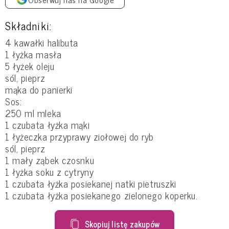
Składniki:
4 kawałki halibuta
1 łyżka masła
5 łyżek oleju
sól, pieprz
mąka do panierki
Sos:
250 ml mleka
1 czubata łyżka mąki
1 łyżeczka przyprawy ziołowej do ryb
sól, pieprz
1 mały ząbek czosnku
1 łyżka soku z cytryny
1 czubata łyżka posiekanej natki pietruszki
1 czubata łyżka posiekanego zielonego koperku.
Skopiuj listę zakupów