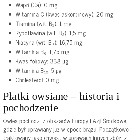
Wapń (Ca): 0 mg
Witamina C (kwas askorbinowy): 20 mg
Tiamina (wit. B₁): 1 mg
Ryboflawina (wit. B₂): 1,5 mg
Niacyna (wit. B₃): 16,75 mg
Witamina B₆: 1,75 mg
Kwas foliowy: 338 µg
Witamina B₁₂: 5 µg
Cholesterol: 0 mg
Płatki owsiane – historia i
pochodzenie
Owies pochodzi z obszarów Europy i Azji Środkowej,
gdzie był uprawiany już w epoce brązu. Początkowo
traktowany jako chwast w uprawach innych zbóż, z