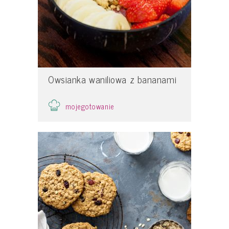
Owsianka waniliowa z bananami
mojegotowanie