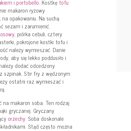
akiem i portobello
. Kostkę
tofu
pnie makaron ryżowy
na opakowaniu. Na suchą
ać sezam i zarumienić.
kosowy
, piórka cebuli, cztery
terki, pokrojone kostki tofu i
łość należy wymieszać. Danie
dy, aby się lekko poddusiło i
c należy dodać odcedzony
z szpinak. Stir fry z wędzonym
leży ostatni raz wymieszać i
rą.
 na makaron soba. Ten rodzaj
ąki gryczanej. Gryczany
ący
orzechy
. Soba doskonale
 składnikami. Stąd często można