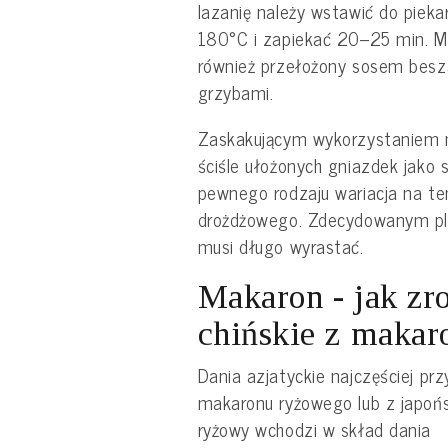
lazanię należy wstawić do piek
180°C i zapiekać 20–25 min. M
również przełożony sosem bes
grzybami.
Zaskakującym wykorzystaniem 
ściśle ułożonych gniazdek jako 
pewnego rodzaju wariacja na te
drożdżowego. Zdecydowanym plus
musi długo wyrastać.
Makaron - jak zr
chińskie z maka
Dania azjatyckie najczęściej p
makaronu ryżowego lub z japoń
ryżowy wchodzi w skład dania