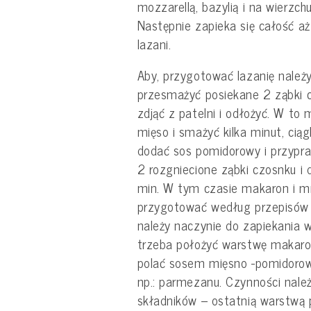
mozzarellą, bazylią i na wierz
Następnie zapieka się całość aż
lazani.
Aby, przygotować lazanię należy
przesmażyć posiekane 2 ząbki cz
zdjąć z patelni i odłożyć. W to 
mięso i smażyć kilka minut, cią
dodać sos pomidorowy i przypr
2 rozgniecione ząbki czosnku i
min. W tym czasie makaron i m
przygotować według przepisów
należy naczynie do zapiekania 
trzeba położyć warstwę makaro
polać sosem mięsno -pomidorow
np.: parmezanu. Czynności nale
składników – ostatnią warstwą 