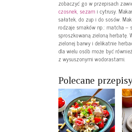
zobaczyć go w przepisach zawi
czosnek
,
sezam
i cytrusy. Maka
sałatek, do zup i do sosów. Ma
rodzaje smaków np.: matcha – 
sproszkowaną zieloną herbatę. 
zielonej barwy i delikatnie her
dla wielu osób może być równie
z wysuszonymi wodorastami.
Polecane przepis