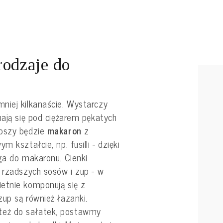
rodzaje do
mniej kilkanaście. Wystarczy
nają się pod ciężarem pękatych
epszy będzie
makaron
z
 kształcie, np. fusilli - dzięki
ga do makaronu. Cienki
 rzadszych sosów i zup - w
etnie komponują się z
up są również łazanki.
eż do sałatek, postawmy