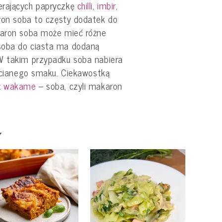
erających papryczkę
chilli
,
imbir
,
ron soba to częsty dodatek do
karon soba może mieć różne
soba do ciasta ma dodaną
W takim przypadku soba nabiera
bacianego smaku. Ciekawostką
ż
wakame
– soba, czyli makaron
y