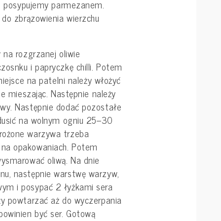
chu posypujemy parmezanem.
 do zbrązowienia wierzchu
 na rozgrzanej oliwie
osnku i papryczkę chilli. Potem
miejsce na patelni należy włożyć
gle mieszając. Następnie należy
awy. Następnie dodać pozostałe
 dusić na wolnym ogniu 25–30
rożone warzywa trzeba
 na opakowaniach. Potem
wysmarować oliwą. Na dnie
nu, następnie warstwę warzyw,
ym i posypać 2 łyżkami sera
ży powtarzać aż do wyczerpania
powinien być ser. Gotową