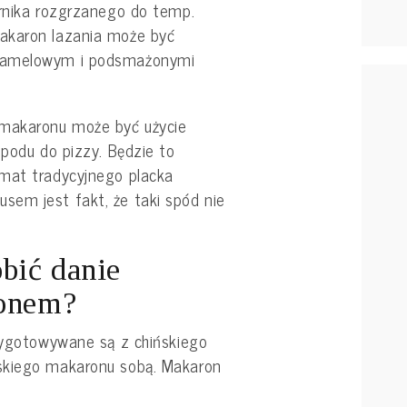
arnika rozgrzanego do temp.
akaron lazania może być
zamelowym i podsmażonymi
makaronu może być użycie
spodu do pizzy. Będzie to
mat tradycyjnego placka
em jest fakt, że taki spód nie
obić danie
ronem?
rzygotowywane są z chińskiego
skiego makaronu sobą. Makaron