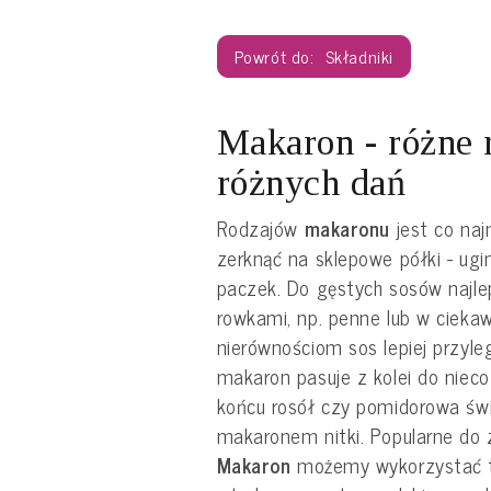
Składniki
Makaron - różne 
różnych dań
Rodzajów
makaronu
jest co naj
zerknąć na sklepowe półki - ugi
paczek. Do gęstych sosów najl
rowkami, np. penne lub w ciekawym
nierównościom sos lepiej przyle
makaron pasuje z kolei do nieco
końcu rosół czy pomidorowa świ
makaronem nitki. Popularne do z
Makaron
możemy wykorzystać t