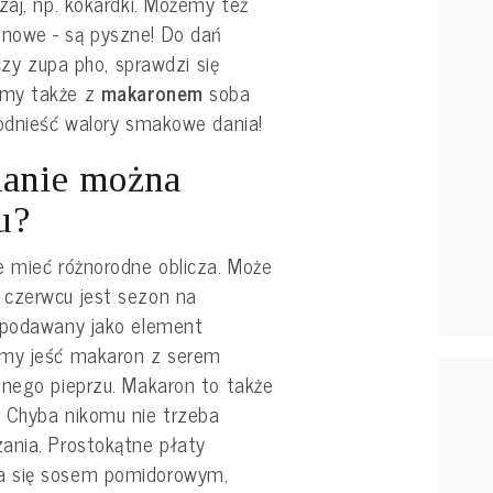
zaj, np. kokardki. Możemy też
nowe - są pyszne! Do dań
 czy zupa pho, sprawdzi się
jmy także z
makaronem
soba
podnieść walory smakowe dania!
danie można
u?
e mieć różnorodne oblicza. Może
 czerwcu jest sezon na
ć podawany jako element
śmy jeść makaron z serem
onego pieprzu. Makaron to także
 Chyba nikomu nie trzeba
ania. Prostokątne płaty
a się sosem pomidorowym,