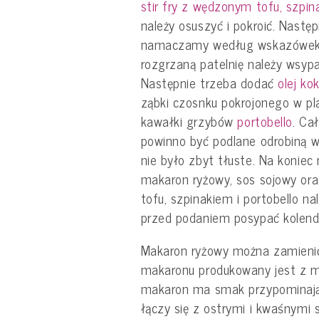
stir fry z wędzonym tofu, szpin
należy osuszyć i pokroić. Nastę
namaczamy według wskazówek 
rozgrzaną patelnię należy wsyp
Następnie trzeba dodać
olej ko
ząbki czosnku pokrojonego w plas
kawałki grzybów
portobello
. Ca
powinno być podlane odrobiną wo
nie było zbyt tłuste. Na konie
makaron ryżowy, sos sojowy ora
tofu, szpinakiem i portobello na
przed podaniem posypać kolend
Makaron ryżowy można zamienić
makaronu produkowany jest z m
makaron ma smak przypominaj
łączy się z ostrymi i kwaśnymi