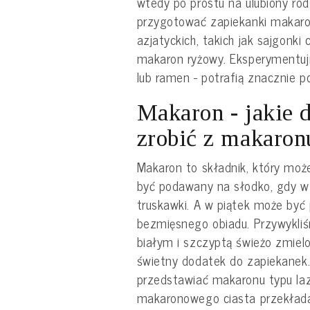
wtedy po prostu na ulubiony rod
przygotować zapiekanki makaro
azjatyckich, takich jak sajgonki
makaron ryżowy. Eksperymentu
lub ramen - potrafią znacznie 
Makaron - jakie 
zrobić z makaron
Makaron to składnik, który moż
być podawany na słodko, gdy w
truskawki. A w piątek może by
bezmięsnego obiadu. Przywykli
białym i szczyptą świeżo zmiel
świetny dodatek do zapiekanek.
przedstawiać makaronu typu laz
makaronowego ciasta przekład