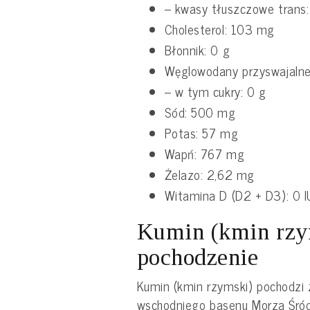
– kwasy tłuszczowe trans:
Cholesterol: 103 mg
Błonnik: 0 g
Węglowodany przyswajalne
– w tym cukry: 0 g
Sód: 500 mg
Potas: 57 mg
Wapń: 767 mg
Żelazo: 2,62 mg
Witamina D (D2 + D3): 0 I
Kumin (kmin rzym
pochodzenie
Kumin (kmin rzymski) pochodzi z
wschodniego basenu Morza Śró