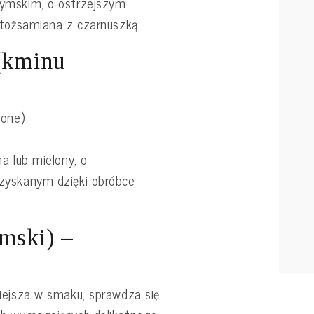
ymskim, o ostrzejszym
utożsamiana z czarnuszką.
(kminu
zone)
a lub mielony, o
zyskanym dzięki obróbce
mski) –
iejsza w smaku, sprawdza się