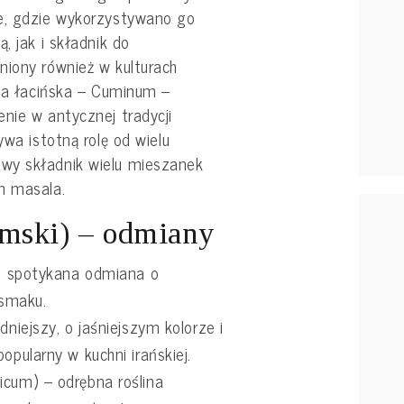
e, gdzie wykorzystywano go
, jak i składnik do
niony również w kulturach
zwa łacińska – Cuminum –
nie w antycznej tradycji
ywa istotną rolę od wielu
wy składnik wielu mieszanek
m masala.
mski) – odmiany
ej spotykana odmiana o
smaku.
dniejszy, o jaśniejszym kolorze i
opularny w kuchni irańskiej.
icum) – odrębna roślina