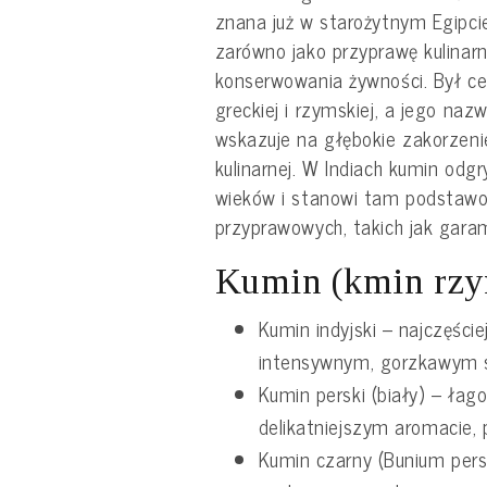
znana już w starożytnym Egipci
zarówno jako przyprawę kulinarną
konserwowania żywności. Był ce
greckiej i rzymskiej, a jego na
wskazuje na głębokie zakorzenie
kulinarnej. W Indiach kumin odgr
wieków i stanowi tam podstawo
przyprawowych, takich jak gara
Kumin (kmin rzy
Kumin indyjski – najczęści
intensywnym, gorzkawym 
Kumin perski (biały) – łago
delikatniejszym aromacie, p
Kumin czarny (Bunium pers