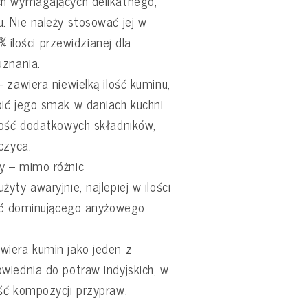
ch wymagających delikatnego,
. Nie należy stosować jej w
 ¾ ilości przewidzianej dla
uznania.
 zawiera niewielką ilość kuminu,
ić jego smak w daniach kuchni
ność dodatkowych składników,
czyca.
y – mimo różnic
ty awaryjnie, najlepiej w ilości
nąć dominującego anyżowego
iera kumin jako jeden z
wiednia do potraw indyjskich, w
ść kompozycji przypraw.