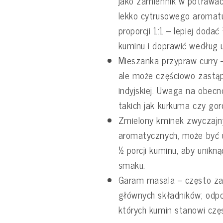
jako zamiennik w potrawa
lekko cytrusowego aromatu
proporcji 1:1 – lepiej dodać
kuminu i doprawić według 
Mieszanka przypraw curry –
ale może częściowo zastąp
indyjskiej. Uwaga na obec
takich jak kurkuma czy gor
Zmielony kminek zwyczajn
aromatycznych, może być uży
½ porcji kuminu, aby unik
smaku.
Garam masala – często zaw
głównych składników; odpo
których kumin stanowi czę