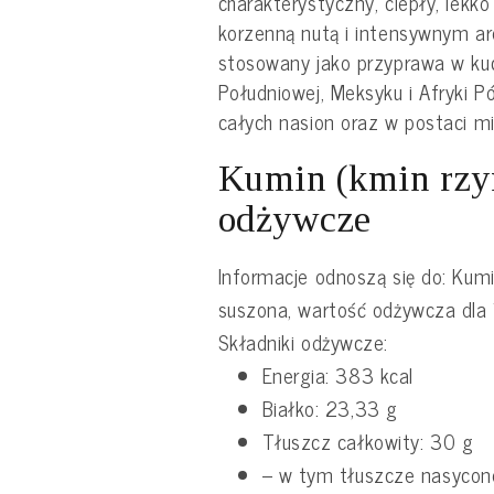
charakterystyczny, ciepły, lekk
korzenną nutą i intensywnym a
stosowany jako przyprawa w kuc
Południowej, Meksyku i Afryki P
całych nasion oraz w postaci mi
Kumin (kmin rzym
odżywcze
Informacje odnoszą się do: Kum
suszona, wartość odżywcza dla 
Składniki odżywcze:
Energia: 383 kcal
Białko: 23,33 g
Tłuszcz całkowity: 30 g
– w tym tłuszcze nasycon