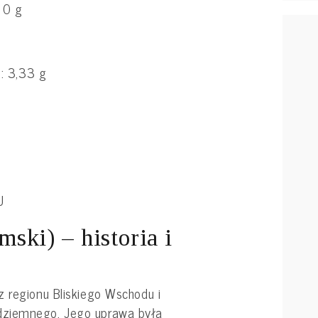
 0 g
: 3,33 g
U
ski) – historia i
 regionu Bliskiego Wschodu i
dziemnego. Jego uprawa była