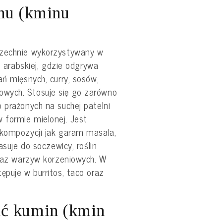
nu (kminu
szechnie wykorzystywany w
 i arabskiej, gdzie odgrywa
ań mięsnych, curry, sosów,
wych. Stosuje się go zarówno
 prażonych na suchej patelni
 formie mielonej. Jest
 kompozycji jak garam masala,
asuje do soczewicy, roślin
oraz warzyw korzeniowych. W
ępuje w burritos, taco oraz
ć kumin (kmin