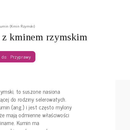
umin (Kmin Rzymski)
y z kminem rzymskim
Przyprawy
zymski, to suszone nasiona
ącej do rodziny selerowatych.
min (ang.) i jest często mylony
że mają odmienne właściwości
linarne. Kumin ma