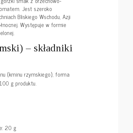
o gorzki smak z orzechowo-
romatem. Jest szeroko
hniach Bliskiego Wschodu, Azji
ółnocnej. Występuje w formie
elonej.
ski) – składniki
inu (kminu rzymskiego), forma
100 g produktu.
e: 20 g