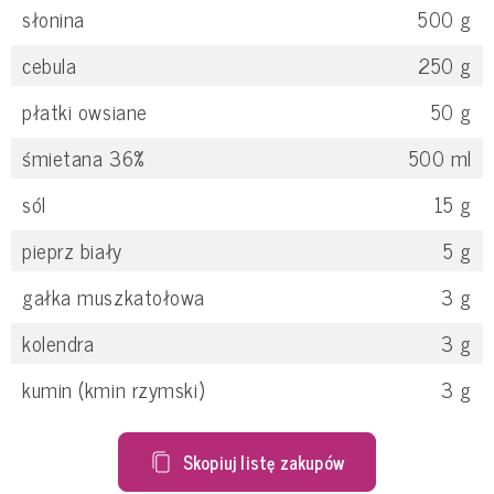
słonina
500
g
cebula
250
g
płatki owsiane
50
g
śmietana 36%
500
ml
sól
15
g
pieprz biały
5
g
gałka muszkatołowa
3
g
kolendra
3
g
kumin (kmin rzymski)
3
g
Skopiuj listę zakupów