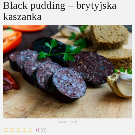
Black pudding – brytyjska
kaszanka
Adobe Stock
0
(0)