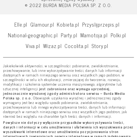
© 2022 BURDA MEDIA POLSKA SP. Z O.O.
Elle.pl
Glamour.pl
Kobieta.pl
Przyslijprzepis.pl
National-geographic.pl
Party.pl
Mamotoja.pl
Polki.pl
Viva.pl
Wizaz.pl
Cocolita.pl
Story.pl
Jakiekolwiek aktywności, w szczególności: pobieranie, zwielokrotnianie,
przechowywanie, lub inne wykorzystywanie treści, danych lub informacji
dostępnych w ramach niniejszego serwisu oraz wszystkich jego podstron, w
szczególności w celu ich eksploracji, zmierzającej do tworzenia, rozwoju,
modyfikacji i szkolenia systemów uczenia maszynowego, algorytmów lub
sztucznej inteligencji
jest zabronione oraz wymaga uprzedniej,
jednoznacznie wyrażonej zgody administratora serwisu – Burda Media
Polska sp. z o.o.
Obowiązek uzyskania wyraźnej i jednoznacznej zgody
wymagany jest bez względu sposób pobierania, zwielokrotniania,
przechowywania lub innego wykorzystywania treści, danych lub informacji
dostępnych w ramach niniejszego serwisu oraz wszystkich jego podstron, jak
również bez względu na charakter tych treści, danych i informacji.
Powyższe nie dotyczy wyłącznie przypadków wykorzystywania treści,
danych i informacji w celu umożliwienia i ułatwienia ich wyszukiwania przez
wyszukiwarki internetowe oraz umożliwienia pozycjonowania stron
internetowych zawierających serwisy internetowe w ramach indeksowania