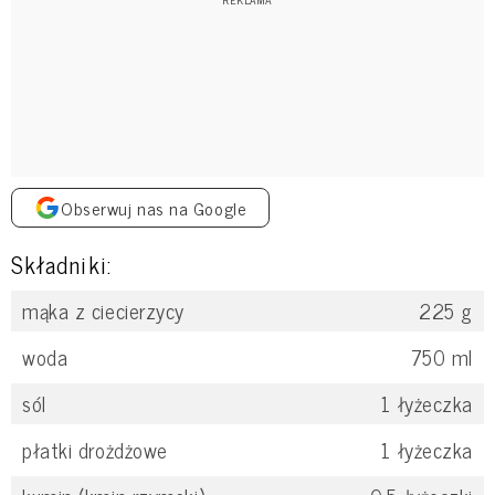
Obserwuj nas na Google
Składniki:
mąka z ciecierzycy
225
g
woda
750
ml
sól
1
łyżeczka
płatki drożdżowe
1
łyżeczka