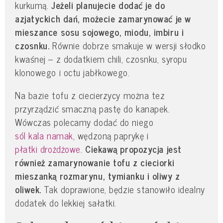
kurkumą.
Jeżeli planujecie dodać je do
azjatyckich dań, możecie zamarynować je w
mieszance sosu sojowego, miodu, imbiru i
czosnku.
Równie dobrze smakuje w wersji słodko
kwaśnej – z dodatkiem chili, czosnku, syropu
klonowego i octu jabłkowego.
Na bazie tofu z ciecierzycy można tez
przyrządzić smaczną pastę do kanapek.
Wówczas polecamy dodać do niego
sól kala namak
, wędzoną paprykę i
płatki drożdżowe
.
Ciekawą propozycja jest
również zamarynowanie tofu z cieciorki
mieszanką rozmarynu, tymianku i oliwy z
oliwek.
Tak doprawione, będzie stanowiło idealny
dodatek do lekkiej sałatki.