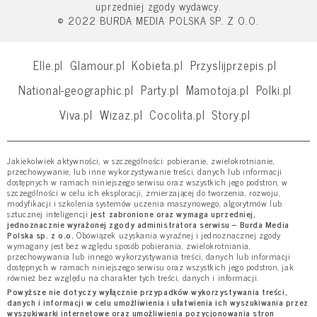
uprzedniej zgody wydawcy.
© 2022 BURDA MEDIA POLSKA SP. Z O.O.
Elle.pl
Glamour.pl
Kobieta.pl
Przyslijprzepis.pl
National-geographic.pl
Party.pl
Mamotoja.pl
Polki.pl
Viva.pl
Wizaz.pl
Cocolita.pl
Story.pl
Jakiekolwiek aktywności, w szczególności: pobieranie, zwielokrotnianie,
przechowywanie, lub inne wykorzystywanie treści, danych lub informacji
dostępnych w ramach niniejszego serwisu oraz wszystkich jego podstron, w
szczególności w celu ich eksploracji, zmierzającej do tworzenia, rozwoju,
modyfikacji i szkolenia systemów uczenia maszynowego, algorytmów lub
sztucznej inteligencji
jest zabronione oraz wymaga uprzedniej,
jednoznacznie wyrażonej zgody administratora serwisu – Burda Media
Polska sp. z o.o.
Obowiązek uzyskania wyraźnej i jednoznacznej zgody
wymagany jest bez względu sposób pobierania, zwielokrotniania,
przechowywania lub innego wykorzystywania treści, danych lub informacji
dostępnych w ramach niniejszego serwisu oraz wszystkich jego podstron, jak
również bez względu na charakter tych treści, danych i informacji.
Powyższe nie dotyczy wyłącznie przypadków wykorzystywania treści,
danych i informacji w celu umożliwienia i ułatwienia ich wyszukiwania przez
wyszukiwarki internetowe oraz umożliwienia pozycjonowania stron