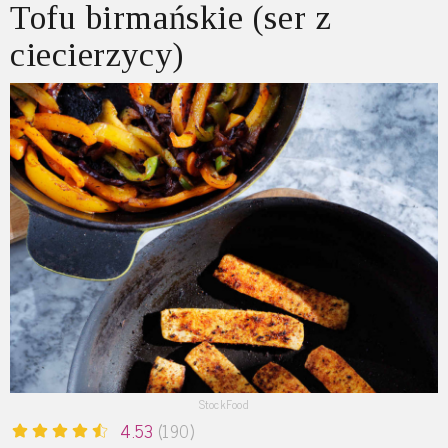
Tofu birmańskie (ser z
ciecierzycy)
StockFood
4.53
(190)