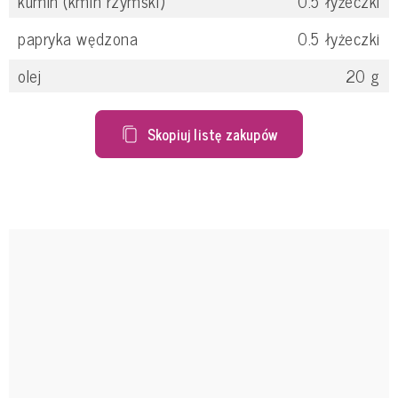
kumin (kmin rzymski)
0.5
łyżeczki
papryka wędzona
0.5
łyżeczki
olej
20
g
Skopiuj listę zakupów