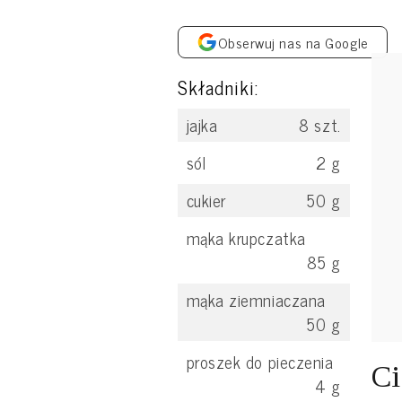
Obserwuj nas na Google
Składniki:
jajka
8
szt.
sól
2
g
cukier
50
g
mąka krupczatka
85
g
mąka ziemniaczana
50
g
proszek do pieczenia
Ci
4
g