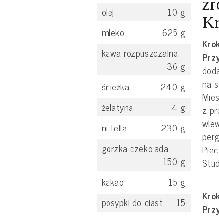
zr
olej
10
g
Kr
mleko
625
g
Krok
kawa rozpuszczalna
Prz
36
g
doda
na s
śnieżka
240
g
Mies
żelatyna
4
g
z pr
wle
nutella
230
g
per
gorzka czekolada
Pie
150
g
Stud
kakao
15
g
Krok
posypki do ciast
15
Prz