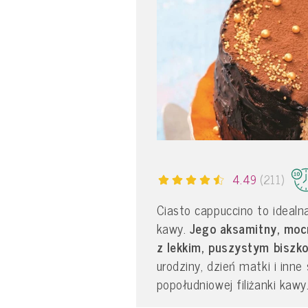
4.49
(211)
Ciasto cappuccino to idealn
kawy.
Jego aksamitny, moc
z lekkim, puszystym biszk
urodziny, dzień matki i inne
popołudniowej filiżanki kawy