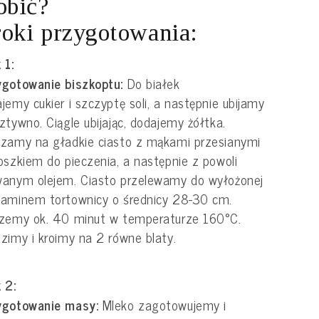
obić?
oki przygotowania:
 1:
ygotowanie biszkoptu:
Do białek
jemy cukier i szczyptę soli, a następnie ubijamy
ztywno. Ciągle ubijając, dodajemy żółtka.
zamy na gładkie ciasto z mąkami przesianymi
oszkiem do pieczenia, a następnie z powoli
wanym olejem. Ciasto przelewamy do wyłożonej
gaminem tortownicy o średnicy 28-30 cm.
czemy ok. 40 minut w temperaturze 160°C.
zimy i kroimy na 2 równe blaty.
 2:
ygotowanie masy:
Mleko zagotowujemy i