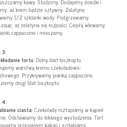
uszczamy kawę. Studzimy. Dodajemy śnieżki i
amy, aż krem będzie sztywny. Żelatynę
ewamy 1/2 szklanki wody. Podgrzewamy,
zając, aż żelatyna się rozpuści. Ciepłą wlewamy
ianki cappuccino i mieszamy.
 3:
kładanie tortu:
Dolny blat biszkoptu
rujemy warstwą kremu czekoladowo-
chowego. Przykrywamy pianką cappuccino.
ziemy drugi blat biszkoptu.
 4:
abianie ciasta:
Czekoladę roztapiamy w kąpieli
ej. Odstawiamy do lekkiego wystudzenia. Tort
ypujemy przesianym kakao i ozdabiamy