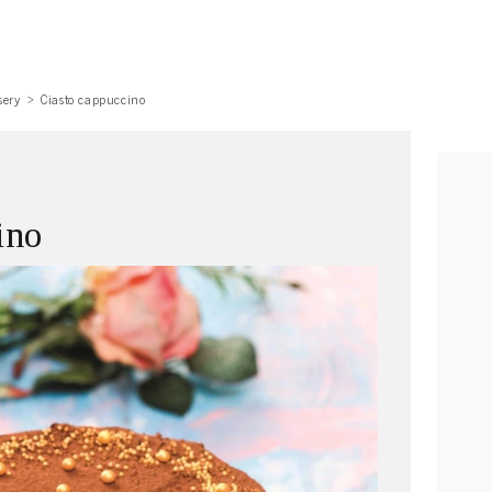
sery
Ciasto cappuccino
ino