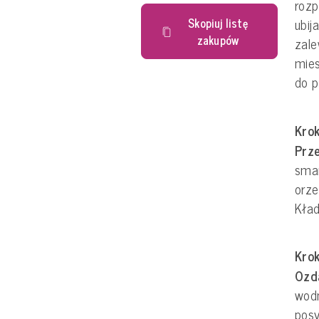
rozp
Skopiuj listę
ubij
zakupów
zal
mies
do p
Krok
Prze
sma
orze
Kład
Krok
Ozd
wodn
pos