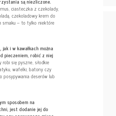
rzystania są niezliczone.
 mus, ciasteczka z czekolady,
oladą, czekoladowy krem do
 smaku – to tylko niektóre
, jak i w kawałkach można
 pieczeniem, robić z niej
 robi się pyszne, słodkie
patyku, wafelki, batony czy
 do posypywania deserów lub
nym sposobem na
ni, jest dodanie jej do
zny czy czerwonego mięsa.