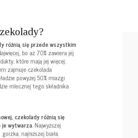
czekolady?
y różnią się przede wszystkim
ajwięcej, bo aż 70% zawiera jej
dukty, które mają jej więcej.
em zajmuje czekolada
ładzie powyżej 50% miazgi
zie mlecznej tego składnika
owej, czekolady różnią się
ę je wytwarza
. Najwyższej
orzka, najniższej biała.