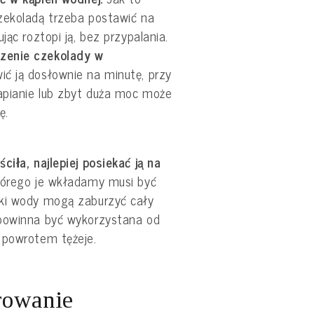
zekoladą trzeba postawić na
jąc roztopi ją, bez przypalania.
zenie czekolady w
ć ją dosłownie na minutę, przy
tapianie lub zbyt duża moc może
ę.
ciła, najlepiej posiekać ją na
tórego je wkładamy musi być
lki wody mogą zaburzyć cały
 powinna być wykorzystana od
 powrotem tężeje.
rowanie