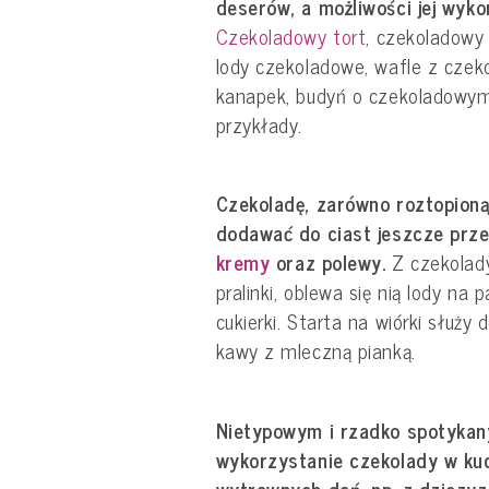
deserów, a możliwości jej wyko
Czekoladowy tort
, czekoladowy
lody czekoladowe, wafle z czek
kanapek, budyń o czekoladowym
przykłady.
Czekoladę, zarówno roztopioną
dodawać do ciast jeszcze przed
kremy
oraz polewy.
Z czekolady
pralinki, oblewa się nią lody na 
cukierki. Starta na wiórki służy
kawy z mleczną pianką.
Nietypowym i rzadko spotyka
wykorzystanie czekolady w kuch
wytrawnych dań, np. z dziczy