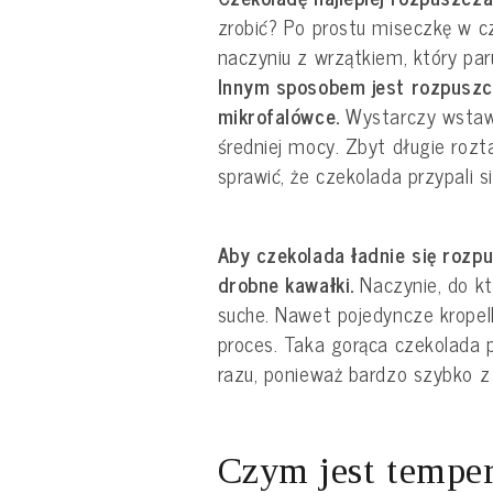
zrobić? Po prostu miseczkę w c
naczyniu z wrzątkiem, który paru
Innym sposobem jest rozpuszc
mikrofalówce.
Wystarczy wstawi
średniej mocy. Zbyt długie roz
sprawić, że czekolada przypali si
Aby czekolada ładnie się rozpuś
drobne kawałki.
Naczynie, do k
suche. Nawet pojedyncze krope
proces. Taka gorąca czekolada
razu, ponieważ bardzo szybko z
Czym jest tempe