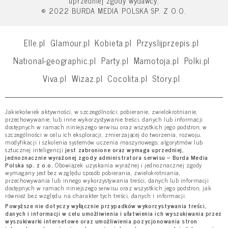
uprzedniej zgody wydawcy.
© 2022 BURDA MEDIA POLSKA SP. Z O.O.
Elle.pl
Glamour.pl
Kobieta.pl
Przyslijprzepis.pl
National-geographic.pl
Party.pl
Mamotoja.pl
Polki.pl
Viva.pl
Wizaz.pl
Cocolita.pl
Story.pl
Jakiekolwiek aktywności, w szczególności: pobieranie, zwielokrotnianie,
przechowywanie, lub inne wykorzystywanie treści, danych lub informacji
dostępnych w ramach niniejszego serwisu oraz wszystkich jego podstron, w
szczególności w celu ich eksploracji, zmierzającej do tworzenia, rozwoju,
modyfikacji i szkolenia systemów uczenia maszynowego, algorytmów lub
sztucznej inteligencji
jest zabronione oraz wymaga uprzedniej,
jednoznacznie wyrażonej zgody administratora serwisu – Burda Media
Polska sp. z o.o.
Obowiązek uzyskania wyraźnej i jednoznacznej zgody
wymagany jest bez względu sposób pobierania, zwielokrotniania,
przechowywania lub innego wykorzystywania treści, danych lub informacji
dostępnych w ramach niniejszego serwisu oraz wszystkich jego podstron, jak
również bez względu na charakter tych treści, danych i informacji.
Powyższe nie dotyczy wyłącznie przypadków wykorzystywania treści,
danych i informacji w celu umożliwienia i ułatwienia ich wyszukiwania przez
wyszukiwarki internetowe oraz umożliwienia pozycjonowania stron