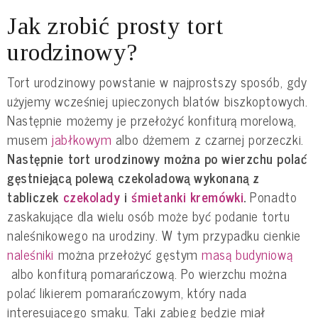
Jak zrobić prosty tort
urodzinowy?
Tort urodzinowy powstanie w najprostszy sposób, gdy
użyjemy wcześniej upieczonych blatów biszkoptowych.
Następnie możemy je przełożyć konfiturą morelową,
musem
jabłkowym
albo dżemem z czarnej porzeczki.
Następnie tort urodzinowy można po wierzchu polać
gęstniejącą polewą czekoladową wykonaną z
tabliczek
czekolady
i
śmietanki kremówki
.
Ponadto
zaskakujące dla wielu osób może być podanie tortu
naleśnikowego na urodziny. W tym przypadku cienkie
naleśniki
można przełożyć gęstym
masą budyniową
albo konfiturą pomarańczową. Po wierzchu można
polać likierem pomarańczowym, który nada
interesującego smaku. Taki zabieg będzie miał