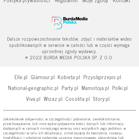
Dalsze rozpowszechnianie tekstów, zdjęć i materiałów wideo
opublikowanych w serwisie w całości lub w części wymaga
uprzedniej zgody wydawcy.
© 2022 BURDA MEDIA POLSKA SP. Z O.O.
Elle.pl
Glamour.pl
Kobieta.pl
Przyslijprzepis.pl
National-geographic.pl
Party.pl
Mamotoja.pl
Polki.pl
Viva.pl
Wizaz.pl
Cocolita.pl
Story.pl
Jakiekolwiek aktywności, w szczególności: pobieranie, zwielokrotnianie,
przechowywanie, lub inne wykorzystywanie treści, danych lub informacji
dostępnych w ramach niniejszego serwisu oraz wszystkich jego podstron, w
szczególności w celu ich eksploracji, zmierzającej do tworzenia, rozwoju,
modyfikacji i szkolenia systemów uczenia maszynowego, algorytmów lub