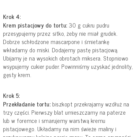
Krok 4:
Krem pistacjowy do tortu:
30 g cukru pudru
przesypujemy przez sitko, żeby nie miał grudek.
Dobrze schłodzone mascarpone i śmietankę
wkładamy do miski. Dodajemy pastę pistacjową.
Ubijamy je na wysokich obrotach miksera. Stopniowo
wsypujemy cukier puder. Powinniśmy uzyskać jednolity,
gęsty krem.
Krok 5:
Przekładanie tortu:
biszkopt przekrajamy wzdłuż na
trzy części. Pierwszy blat umieszczamy na paterze
lub w foremce i smarujemy warstwą kremu
pistacjowego. Układamy na nim świeże maliny i
przykrywamy kolejną porcją masy. Te same czynności