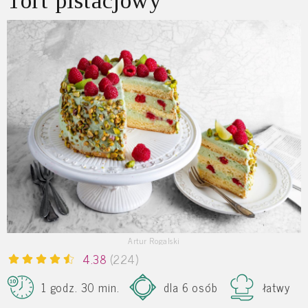
Tort pistacjowy
Artur Rogalski
4.38
(224)
1 godz. 30 min.
dla 6 osób
łatwy