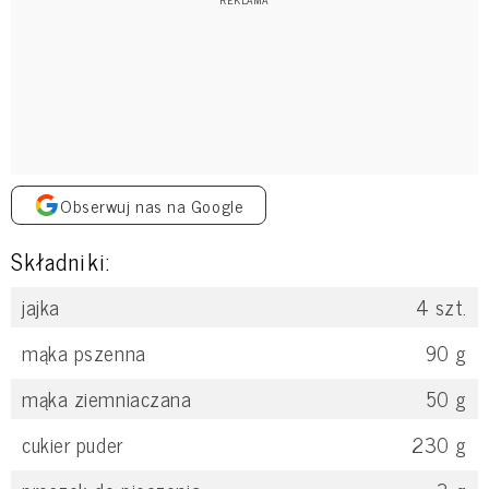
Obserwuj nas na Google
Składniki:
jajka
4
szt.
mąka pszenna
90
g
mąka ziemniaczana
50
g
cukier puder
230
g