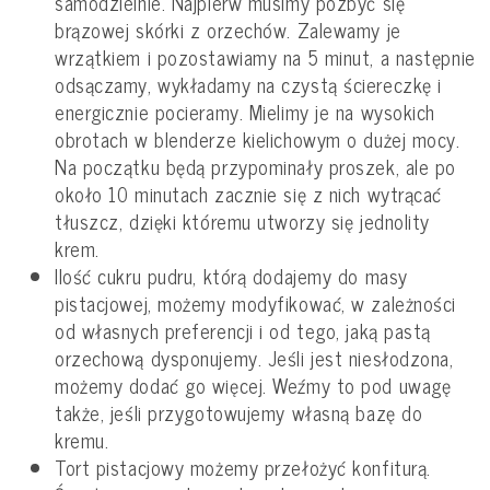
samodzielnie. Najpierw musimy pozbyć się
brązowej skórki z orzechów. Zalewamy je
wrzątkiem i pozostawiamy na 5 minut, a następnie
odsączamy, wykładamy na czystą ściereczkę i
energicznie pocieramy. Mielimy je na wysokich
obrotach w blenderze kielichowym o dużej mocy.
Na początku będą przypominały proszek, ale po
około 10 minutach zacznie się z nich wytrącać
tłuszcz, dzięki któremu utworzy się jednolity
krem.
Ilość cukru pudru, którą dodajemy do masy
pistacjowej, możemy modyfikować, w zależności
od własnych preferencji i od tego, jaką pastą
orzechową dysponujemy. Jeśli jest niesłodzona,
możemy dodać go więcej. Weźmy to pod uwagę
także, jeśli przygotowujemy własną bazę do
kremu.
Tort pistacjowy możemy przełożyć konfiturą.