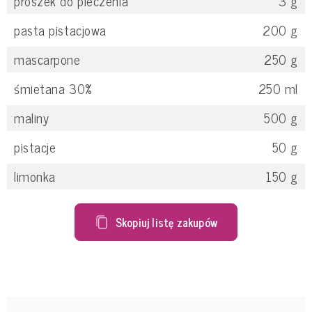
proszek do pieczenia
3
g
pasta pistacjowa
200
g
mascarpone
250
g
śmietana 30%
250
ml
maliny
500
g
pistacje
50
g
limonka
150
g
Skopiuj listę zakupów