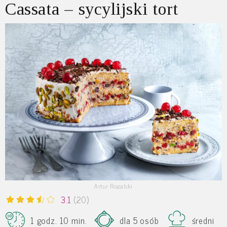
Cassata – sycylijski tort
Artur Rogalski
3.1
(20)
1 godz. 10 min.
dla 5 osób
średni