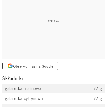
Obserwuj nas na Google
Składniki:
galaretka malinowa
77
g
galaretka cytrynowa
77
g