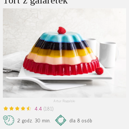
Tort z galaretek
Artur Rogalski
4.4
(181)
2 godz. 30 min.
dla 8 osób