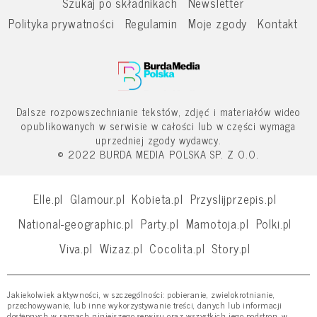
Szukaj po składnikach
Newsletter
Polityka prywatności
Regulamin
Moje zgody
Kontakt
Dalsze rozpowszechnianie tekstów, zdjęć i materiałów wideo
opublikowanych w serwisie w całości lub w części wymaga
uprzedniej zgody wydawcy.
© 2022 BURDA MEDIA POLSKA SP. Z O.O.
Elle.pl
Glamour.pl
Kobieta.pl
Przyslijprzepis.pl
National-geographic.pl
Party.pl
Mamotoja.pl
Polki.pl
Viva.pl
Wizaz.pl
Cocolita.pl
Story.pl
Jakiekolwiek aktywności, w szczególności: pobieranie, zwielokrotnianie,
przechowywanie, lub inne wykorzystywanie treści, danych lub informacji
dostępnych w ramach niniejszego serwisu oraz wszystkich jego podstron, w