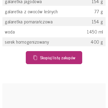
galaretka jagodowa
154
g
galaretka z owoców leśnych
77
g
galaretka pomarańczowa
154
g
woda
1450
ml
serek homogenizowany
400
g
Skopiuj listę zakupów