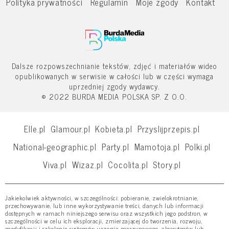
Polityka prywatności
Regulamin
Moje zgody
Kontakt
Dalsze rozpowszechnianie tekstów, zdjęć i materiałów wideo
opublikowanych w serwisie w całości lub w części wymaga
uprzedniej zgody wydawcy.
© 2022 BURDA MEDIA POLSKA SP. Z O.O.
Elle.pl
Glamour.pl
Kobieta.pl
Przyslijprzepis.pl
National-geographic.pl
Party.pl
Mamotoja.pl
Polki.pl
Viva.pl
Wizaz.pl
Cocolita.pl
Story.pl
Jakiekolwiek aktywności, w szczególności: pobieranie, zwielokrotnianie,
przechowywanie, lub inne wykorzystywanie treści, danych lub informacji
dostępnych w ramach niniejszego serwisu oraz wszystkich jego podstron, w
szczególności w celu ich eksploracji, zmierzającej do tworzenia, rozwoju,
modyfikacji i szkolenia systemów uczenia maszynowego, algorytmów lub