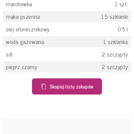
marchewka
1
szt.
mąka pszenna
1.5
szklanki
olej słonecznikowy
0.5
l
woda gazowana
1
szklanka
sól
2
szczypty
pieprz czarny
2
szczypty
Skopiuj listę zakupów