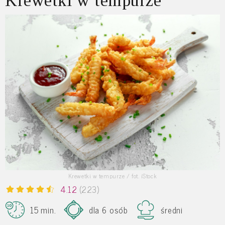
Krewetki w tempurze
Krewetki w tempurze / fot. iStock
4.12
(223)
15 min.
dla 6 osób
średni