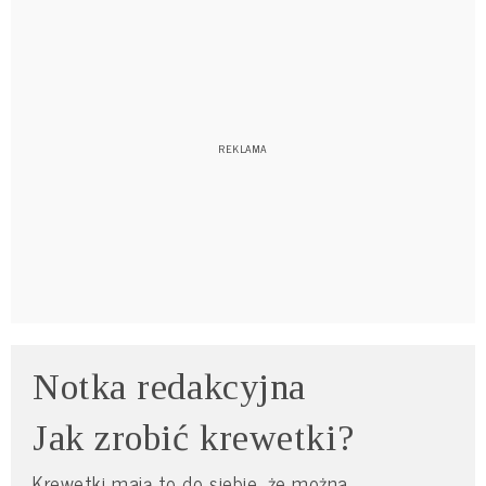
Notka redakcyjna
Jak zrobić krewetki?
Krewetki mają to do siebie, że można