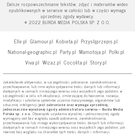
Dalsze rozpowszechnianie tekstów, zdjęć i materiałów wideo
opublikowanych w serwisie w całości lub w części wymaga
uprzedniej zgody wydawcy.
© 2022 BURDA MEDIA POLSKA SP. Z O.O.
Elle.pl
Glamour.pl
Kobieta.pl
Przyslijprzepis.pl
National-geographic.pl
Party.pl
Mamotoja.pl
Polki.pl
Viva.pl
Wizaz.pl
Cocolita.pl
Story.pl
Jakiekolwiek aktywności, w szczególności: pobieranie, zwielokrotnianie,
przechowywanie, lub inne wykorzystywanie treści, danych lub informacji
dostępnych w ramach niniejszego serwisu oraz wszystkich jego podstron, w
szczególności w celu ich eksploracji, zmierzającej do tworzenia, rozwoju,
modyfikacji i szkolenia systemów uczenia maszynowego, algorytmów lub
sztucznej inteligencji
jest zabronione oraz wymaga uprzedniej,
jednoznacznie wyrażonej zgody administratora serwisu – Burda Media
Polska sp. z o.o.
Obowiązek uzyskania wyraźnej i jednoznacznej zgody
wymagany jest bez względu sposób pobierania, zwielokrotniania,
przechowywania lub innego wykorzystywania treści, danych lub informacji
dostępnych w ramach niniejszego serwisu oraz wszystkich jego podstron, jak
również bez względu na charakter tych treści, danych i informacji.