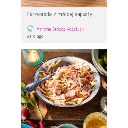
Parzybroda z młodej kapusty
Martyna Dróżdż-Kocełuch
wero.ugc