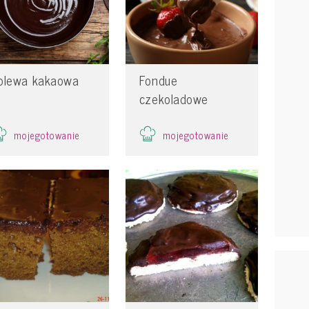
olewa kakaowa
Fondue
czekoladowe
mojegotowanie
mojegotowanie