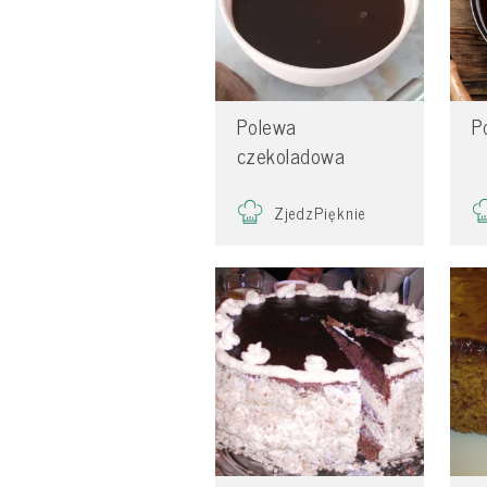
Polewa
P
czekoladowa
ZjedzPięknie