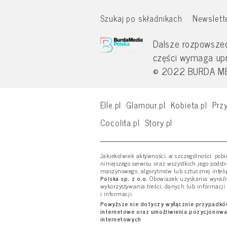
Szukaj po składnikach
Newslett
Dalsze rozpowszech
części wymaga up
© 2022 BURDA MED
Elle.pl
Glamour.pl
Kobieta.pl
Przy
Cocolita.pl
Story.pl
Jakiekolwiek aktywności, w szczególności: pob
niniejszego serwisu oraz wszystkich jego podst
maszynowego, algorytmów lub sztucznej inteli
Polska sp. z o.o.
Obowiązek uzyskania wyraźne
wykorzystywania treści, danych lub informacji
i informacji.
Powyższe nie dotyczy wyłącznie przypadków 
internetowe oraz umożliwienia pozycjonowa
internetowych