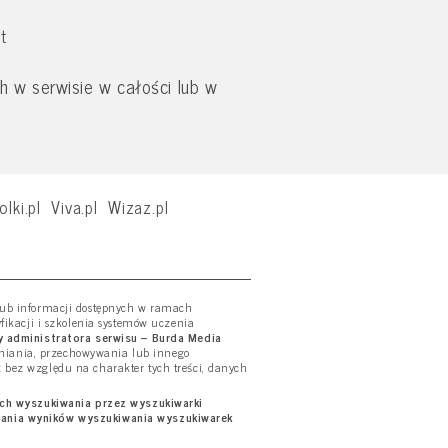
t
 w serwisie w całości lub w
olki.pl
Viva.pl
Wizaz.pl
 lub informacji dostępnych w ramach
yfikacji i szkolenia systemów uczenia
 administratora serwisu – Burda Media
tniania, przechowywania lub innego
ż bez względu na charakter tych treści, danych
ich wyszukiwania przez wyszukiwarki
wania wyników wyszukiwania wyszukiwarek