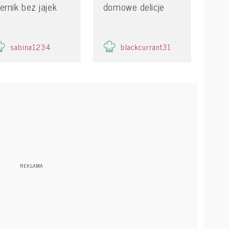
iernik bez jajek
domowe delicje
sabina1234
blackcurrant31