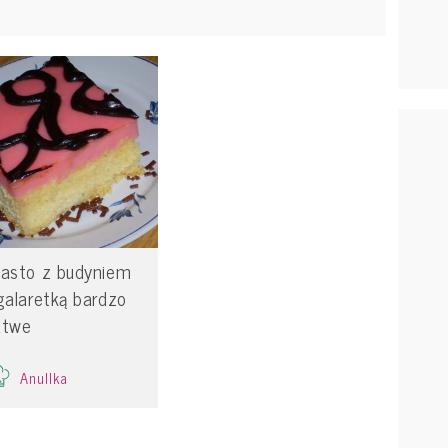
iasto z budyniem
 galaretką bardzo
atwe
Anullka