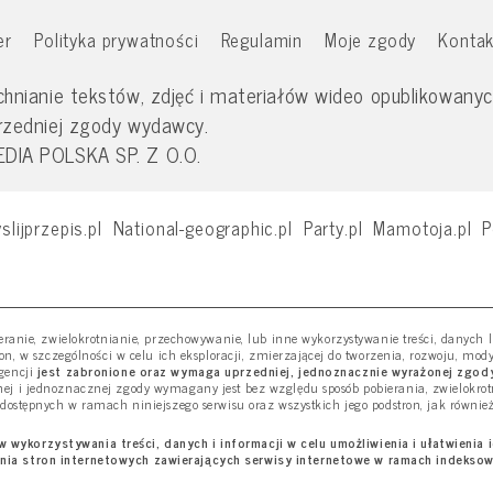
er
Polityka prywatności
Regulamin
Moje zgody
Kontak
nianie tekstów, zdjęć i materiałów wideo opublikowanych
rzedniej zgody wydawcy.
IA POLSKA SP. Z O.O.
slijprzepis.pl
National-geographic.pl
Party.pl
Mamotoja.pl
P
ieranie, zwielokrotnianie, przechowywanie, lub inne wykorzystywanie treści, danych
ron, w szczególności w celu ich eksploracji, zmierzającej do tworzenia, rozwoju, mod
gencji
jest zabronione oraz wymaga uprzedniej, jednoznacznie wyrażonej zgody
j i jednoznacznej zgody wymagany jest bez względu sposób pobierania, zwielokro
 dostępnych w ramach niniejszego serwisu oraz wszystkich jego podstron, jak równie
wykorzystywania treści, danych i informacji w celu umożliwienia i ułatwienia 
nia stron internetowych zawierających serwisy internetowe w ramach indekso