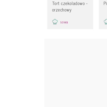
Tort czekoladowo -
P
orzechowy
sowa