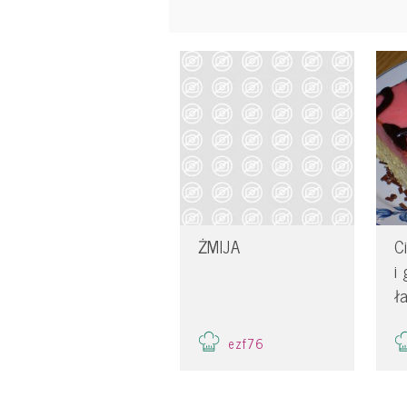
ŻMIJA
C
i
ł
ezf76