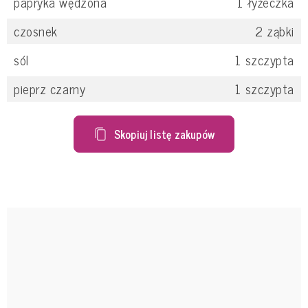
papryka wędzona
1
łyżeczka
czosnek
2
ząbki
sól
1
szczypta
pieprz czarny
1
szczypta
Skopiuj listę zakupów