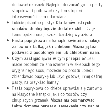
dodawać czosnek. Najlepiej dorzucać go do pasty
stopniowo i próbować czy ten stopień
intensywności nam odpowiada.
Lubicie pikantne pasty?
Dla fanów ostrych
smaków idealny będzie dodatek chilli.
Dzięki
temu będzie ona jeszcze bardziej wyrazista.
Pasta paprykowa na kanapki świetnie smakuje
zarówno z bułką, jak i chlebem. Można ją też
podawać z podpłomykiem lub chlebkiem naan.
Czym zastąpić ajwar w tym przepisie?
Jeśli
macie problem ze znalezieniem w sklepach tego
oryginalnego sosu, możecie po prostu upiec i
zblendować paprykę lub użyć gotowej innej ostrej
pasty, na przykład harrisy.
Pasta paprykowa do chleba sprawdzi się zarówno
na klasyczne kanapki, jak i do tostów czy
chrupiących grzanek.
Można nią posmarować
także domowe burgery, zapiekanki czy panini.