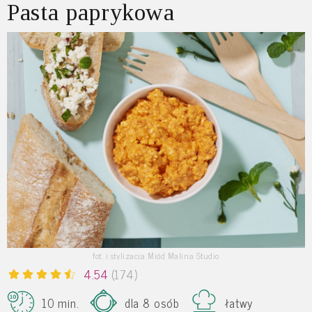
Pasta paprykowa
fot. i stylizacja Miód Malina Studio
4.54
(174)
10 min.
dla 8 osób
łatwy