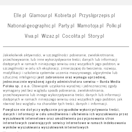
Elle.pl
Glamour.pl
Kobieta.pl
Przyslijprzepis.pl
National-geographic.pl
Party.pl
Mamotoja.pl
Polki.pl
Viva.pl
Wizaz.pl
Cocolita.pl
Story.pl
Jakiekolwiek aktywności, w szczególności: pobieranie, zwielokrotnianie,
przechowywanie, lub inne wykorzystywanie treści, danych lub informacji
dostępnych w ramach niniejszego serwisu oraz wszystkich jego podstron, w
szczególności w celu ich eksploracji, zmierzającej do tworzenia, rozwoju,
modyfikacji i szkolenia systemów uczenia maszynowego, algorytmów lub
sztucznej inteligencji
jest zabronione oraz wymaga uprzedniej,
jednoznacznie wyrażonej zgody administratora serwisu – Burda Media
Polska sp. z o.o.
Obowiązek uzyskania wyraźnej i jednoznacznej zgody
wymagany jest bez względu sposób pobierania, zwielokrotniania,
przechowywania lub innego wykorzystywania treści, danych lub informacji
dostępnych w ramach niniejszego serwisu oraz wszystkich jego podstron, jak
również bez względu na charakter tych treści, danych i informacji.
Powyższe nie dotyczy wyłącznie przypadków wykorzystywania treści,
danych i informacji w celu umożliwienia i ułatwienia ich wyszukiwania przez
wyszukiwarki internetowe oraz umożliwienia pozycjonowania stron
internetowych zawierających serwisy internetowe w ramach indeksowania
wyników wyszukiwania wyszukiwarek internetowych