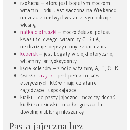
rzeżucha – która jest bogatym źródłem
witamin i jodu. Jest sadzona na Wielkanoc
na znak zmartwychwstania, symbolizuje
wiosnę,
natka pietruszki
– źródło żelaza, potasu,
kwasu foliowego, witaminy C, K i A,
neutralizuje nieprzyjemny zapach z ust,
koperek
– jest bogaty w olejki eteryczne,
witaminy, antyoksydanty,
liście kolendry – źródło witaminy A,, B, C i K,
świeża
bazylia
– jest pełna olejków
eterycznych, które mają działanie
łagodzące i uspokajające,
kiełki – do pasty jajecznej możemy dodać
kiełki rzodkiewki, brokuła, groszku lub
dowolną ulubioną mieszankę.
Pasta jajeczna bez