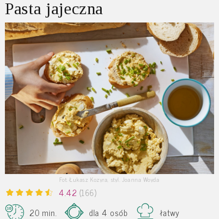
Pasta jajeczna
Fot. Łukasz Kozyra, styl. Joanna Woyda
4.42
(166)
20 min.
dla 4 osób
łatwy