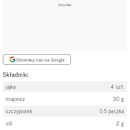
Obserwuj nas na Google
Składniki:
jajka
4
szt.
majonez
30
g
szczypiorek
0.5
pęczka
sól
2
g