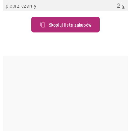
pieprz czarny
2
g
Skopiuj listę zakupów