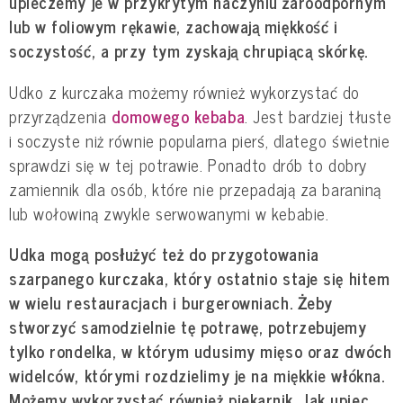
upieczemy je w przykrytym naczyniu żaroodpornym
lub w foliowym rękawie, zachowają miękkość i
soczystość, a przy tym zyskają chrupiącą skórkę.
Udko z kurczaka możemy również wykorzystać do
przyrządzenia
domowego kebaba
. Jest bardziej tłuste
i soczyste niż równie popularna pierś, dlatego świetnie
sprawdzi się w tej potrawie. Ponadto drób to dobry
zamiennik dla osób, które nie przepadają za baraniną
lub wołowiną zwykle serwowanymi w kebabie.
Udka mogą posłużyć też do przygotowania
szarpanego kurczaka, który ostatnio staje się hitem
w wielu restauracjach i burgerowniach. Żeby
stworzyć samodzielnie tę potrawę, potrzebujemy
tylko rondelka, w którym udusimy mięso oraz dwóch
widelców, którymi rozdzielimy je na miękkie włókna.
Możemy wykorzystać również piekarnik. Jak upiec