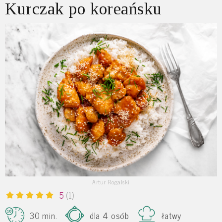
Kurczak po koreańsku
Artur Rogalski
5
(1)
30 min.
dla 4 osób
łatwy