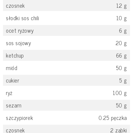
czosnek
12
g
słodki sos chili
10
g
ocet ryżowy
6
g
sos sojowy
20
g
ketchup
66
g
miód
50
g
cukier
5
g
ryż
100
g
sezam
50
g
szczypiorek
0.25
pęczka
czosnek
2
ząbki