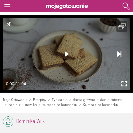
0:00 / 1:04
Moje Gotowanie
Przepisy
Typ dania
dania główne
dania mięsne
dania z kurczaka
kurczak po koreańsku
Kurczak po koreańsku
Dominika Wilk