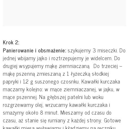
Krok 2:
Panierowanie i obsmażenie:
szykujemy 3 miseczki. Do
jednej wbijamy jajko i roztrzepujemy je widelcem. Do
drugiej wsypujemy mąkę ziemniaczaną. Do trzeciej –
mąkę pszenną zmieszaną z 1 łyżeczką słodkiej
papryki i 12 g suszonego czosnku. Kawałki kurczaka
maczamy kolejno: w mące ziemniaczanej, w jajku, w
mące pszennej. Na głębszej patelni lub woku
rozgrzewamy olej, wrzucamy kawałki kurczaka i
smażymy około 8 minut. Mieszamy od czasu do
czasu, aż stanie się rumiany z każdej strony. Gotowe
kawałki mięsa wyławiamy i kładziemy na ręczniku