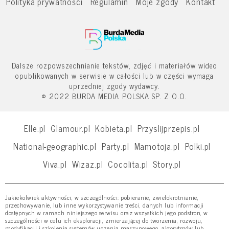
Polityka prywatności
Regulamin
Moje zgody
Kontakt
Dalsze rozpowszechnianie tekstów, zdjęć i materiałów wideo
opublikowanych w serwisie w całości lub w części wymaga
uprzedniej zgody wydawcy.
© 2022 BURDA MEDIA POLSKA SP. Z O.O.
Elle.pl
Glamour.pl
Kobieta.pl
Przyslijprzepis.pl
National-geographic.pl
Party.pl
Mamotoja.pl
Polki.pl
Viva.pl
Wizaz.pl
Cocolita.pl
Story.pl
Jakiekolwiek aktywności, w szczególności: pobieranie, zwielokrotnianie,
przechowywanie, lub inne wykorzystywanie treści, danych lub informacji
dostępnych w ramach niniejszego serwisu oraz wszystkich jego podstron, w
szczególności w celu ich eksploracji, zmierzającej do tworzenia, rozwoju,
modyfikacji i szkolenia systemów uczenia maszynowego, algorytmów lub