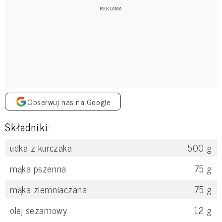
Obserwuj nas na Google
Składniki:
udka z kurczaka
500
g
mąka pszenna
75
g
mąka ziemniaczana
75
g
olej sezamowy
12
g