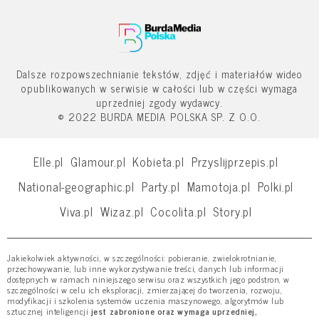
Dalsze rozpowszechnianie tekstów, zdjęć i materiałów wideo
opublikowanych w serwisie w całości lub w części wymaga
uprzedniej zgody wydawcy.
© 2022 BURDA MEDIA POLSKA SP. Z O.O.
Elle.pl
Glamour.pl
Kobieta.pl
Przyslijprzepis.pl
National-geographic.pl
Party.pl
Mamotoja.pl
Polki.pl
Viva.pl
Wizaz.pl
Cocolita.pl
Story.pl
Jakiekolwiek aktywności, w szczególności: pobieranie, zwielokrotnianie,
przechowywanie, lub inne wykorzystywanie treści, danych lub informacji
dostępnych w ramach niniejszego serwisu oraz wszystkich jego podstron, w
szczególności w celu ich eksploracji, zmierzającej do tworzenia, rozwoju,
modyfikacji i szkolenia systemów uczenia maszynowego, algorytmów lub
sztucznej inteligencji
jest zabronione oraz wymaga uprzedniej,