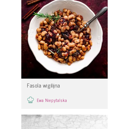
Fasola wigilijna
Ewa Niepytalska