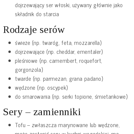
dojrzewający ser włoski, używany głównie jako
składnik do starcia
Rodzaje serów
świeże (np. twaróg, feta, mozzarella)
dojrzewające (np. cheddar, ementaler)
pleśniowe (np. camembert, roquefort,
gorgonzola)
twarde (np. parmezan, grana padano)
wędzone (np. oscypek)
do smarowania (np. serki topione, śmietankowe)
Sery – zamienniki
Tofu – zwłaszcza marynowane lub wędzone,
może zastąpić sery w kuchni wegańskiej, ma