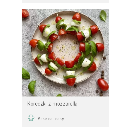
Koreczki z mozzarellą
Make eat easy