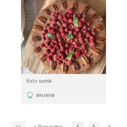
Keto sernik
MNIAMAM
<<
<
Poprzednia
4
5
6