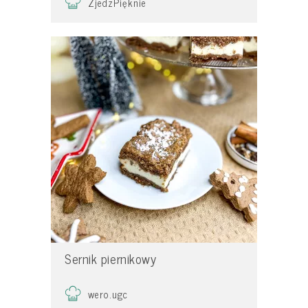
ZjedzPięknie
Sernik piernikowy
wero.ugc