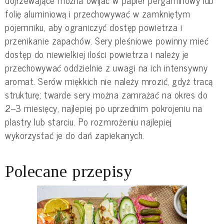
dojrzewające można owijać w papier pergaminowy lub
folię aluminiową i przechowywać w zamkniętym
pojemniku, aby ograniczyć dostęp powietrza i
przenikanie zapachów. Sery pleśniowe powinny mieć
dostęp do niewielkiej ilości powietrza i należy je
przechowywać oddzielnie z uwagi na ich intensywny
aromat. Serów miękkich nie należy mrozić, gdyż tracą
strukturę; twarde sery można zamrażać na okres do
2–3 miesięcy, najlepiej po uprzednim pokrojeniu na
plastry lub starciu. Po rozmrożeniu najlepiej
wykorzystać je do dań zapiekanych.
Polecane przepisy