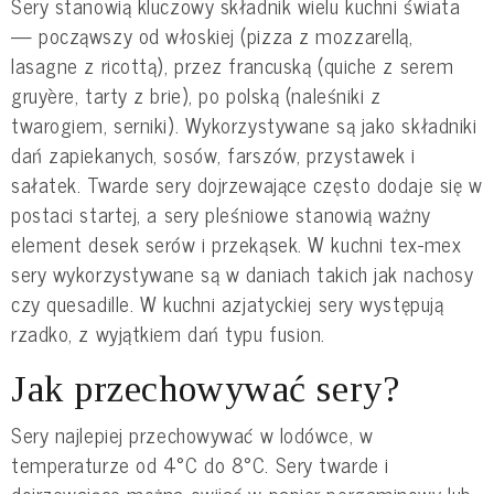
Sery stanowią kluczowy składnik wielu kuchni świata
— począwszy od włoskiej (pizza z mozzarellą,
lasagne z ricottą), przez francuską (quiche z serem
gruyère, tarty z brie), po polską (naleśniki z
twarogiem, serniki). Wykorzystywane są jako składniki
dań zapiekanych, sosów, farszów, przystawek i
sałatek. Twarde sery dojrzewające często dodaje się w
postaci startej, a sery pleśniowe stanowią ważny
element desek serów i przekąsek. W kuchni tex-mex
sery wykorzystywane są w daniach takich jak nachosy
czy quesadille. W kuchni azjatyckiej sery występują
rzadko, z wyjątkiem dań typu fusion.
Jak przechowywać sery?
Sery najlepiej przechowywać w lodówce, w
temperaturze od 4°C do 8°C. Sery twarde i