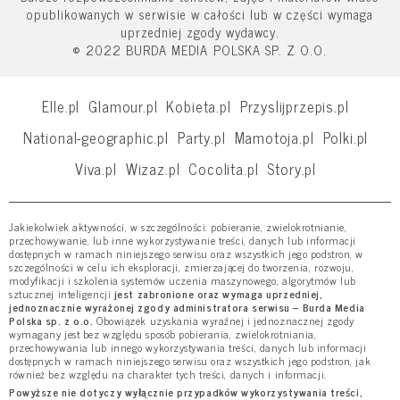
opublikowanych w serwisie w całości lub w części wymaga
uprzedniej zgody wydawcy.
© 2022 BURDA MEDIA POLSKA SP. Z O.O.
Elle.pl
Glamour.pl
Kobieta.pl
Przyslijprzepis.pl
National-geographic.pl
Party.pl
Mamotoja.pl
Polki.pl
Viva.pl
Wizaz.pl
Cocolita.pl
Story.pl
Jakiekolwiek aktywności, w szczególności: pobieranie, zwielokrotnianie,
przechowywanie, lub inne wykorzystywanie treści, danych lub informacji
dostępnych w ramach niniejszego serwisu oraz wszystkich jego podstron, w
szczególności w celu ich eksploracji, zmierzającej do tworzenia, rozwoju,
modyfikacji i szkolenia systemów uczenia maszynowego, algorytmów lub
sztucznej inteligencji
jest zabronione oraz wymaga uprzedniej,
jednoznacznie wyrażonej zgody administratora serwisu – Burda Media
Polska sp. z o.o.
Obowiązek uzyskania wyraźnej i jednoznacznej zgody
wymagany jest bez względu sposób pobierania, zwielokrotniania,
przechowywania lub innego wykorzystywania treści, danych lub informacji
dostępnych w ramach niniejszego serwisu oraz wszystkich jego podstron, jak
również bez względu na charakter tych treści, danych i informacji.
Powyższe nie dotyczy wyłącznie przypadków wykorzystywania treści,