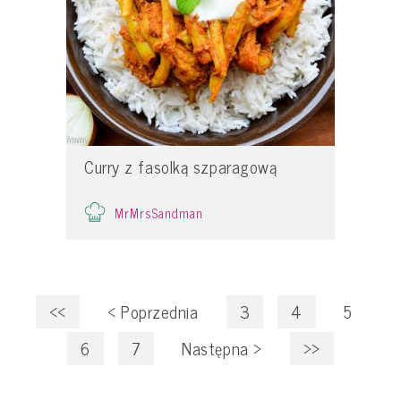
Curry z fasolką szparagową
MrMrsSandman
<<
<
Poprzednia
3
4
5
6
7
Następna
>
>>