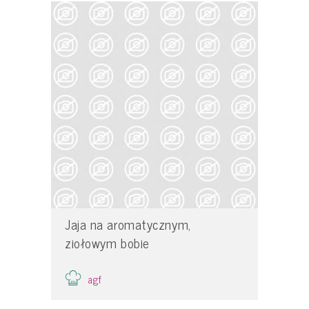
Jaja na aromatycznym,
ziołowym bobie
agf