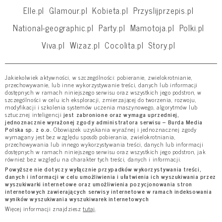
Elle.pl
Glamour.pl
Kobieta.pl
Przyslijprzepis.pl
National-geographic.pl
Party.pl
Mamotoja.pl
Polki.pl
Viva.pl
Wizaz.pl
Cocolita.pl
Story.pl
Jakiekolwiek aktywności, w szczególności: pobieranie, zwielokrotnianie,
przechowywanie, lub inne wykorzystywanie treści, danych lub informacji
dostępnych w ramach niniejszego serwisu oraz wszystkich jego podstron, w
szczególności w celu ich eksploracji, zmierzającej do tworzenia, rozwoju,
modyfikacji i szkolenia systemów uczenia maszynowego, algorytmów lub
sztucznej inteligencji
jest zabronione oraz wymaga uprzedniej,
jednoznacznie wyrażonej zgody administratora serwisu – Burda Media
Polska sp. z o.o.
Obowiązek uzyskania wyraźnej i jednoznacznej zgody
wymagany jest bez względu sposób pobierania, zwielokrotniania,
przechowywania lub innego wykorzystywania treści, danych lub informacji
dostępnych w ramach niniejszego serwisu oraz wszystkich jego podstron, jak
również bez względu na charakter tych treści, danych i informacji.
Powyższe nie dotyczy wyłącznie przypadków wykorzystywania treści,
danych i informacji w celu umożliwienia i ułatwienia ich wyszukiwania przez
wyszukiwarki internetowe oraz umożliwienia pozycjonowania stron
internetowych zawierających serwisy internetowe w ramach indeksowania
wyników wyszukiwania wyszukiwarek internetowych
Więcej informacji znajdziesz
tutaj
.