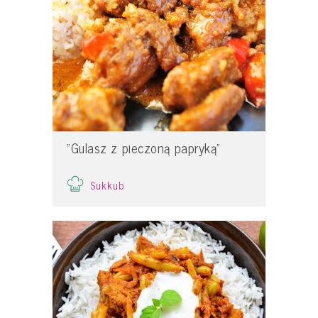
"Gulasz z pieczoną papryką"
Sukkub