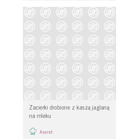
Zacierki drobione z kaszą jaglaną
na mleku
Aseret