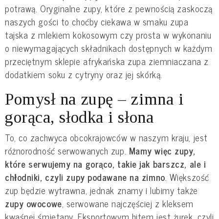
potrawą. Oryginalne zupy, które z pewnością zaskoczą
naszych gości to choćby ciekawa w smaku zupa
tajska z mlekiem kokosowym czy prosta w wykonaniu
o niewymagających składnikach dostępnych w każdym
przeciętnym sklepie afrykańska zupa ziemniaczana z
dodatkiem soku z cytryny oraz jej skórką.
Pomysł na zupę – zimna i
gorąca, słodka i słona
To, co zachwyca obcokrajowców w naszym kraju, jest
różnorodność serwowanych zup.
Mamy więc zupy,
które serwujemy na gorąco, takie jak barszcz, ale i
chłodniki, czyli zupy podawane na zimno
. Większość
zup będzie wytrawna, jednak znamy i lubimy także
zupy owocowe
, serwowane najczęściej z kleksem
kwaśnej śmietany. Eksportowym hitem jest żurek, czyli