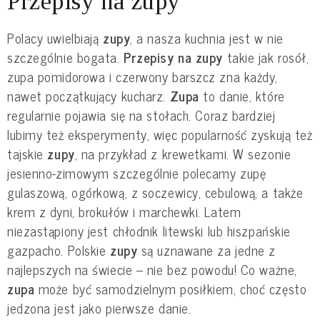
Przepisy na zupy
Polacy uwielbiają
zupy
, a nasza kuchnia jest w nie
szczególnie bogata.
Przepisy na zupy
takie jak rosół,
zupa pomidorowa i czerwony barszcz zna każdy,
nawet początkujący kucharz.
Zupa
to danie, które
regularnie pojawia się na stołach. Coraz bardziej
lubimy też eksperymenty, więc popularność zyskują też
tajskie
zupy
, na przykład z krewetkami. W sezonie
jesienno-zimowym szczególnie polecamy zupę
gulaszową, ogórkową, z soczewicy, cebulową, a także
krem z dyni, brokułów i marchewki. Latem
niezastąpiony jest chłodnik litewski lub hiszpańskie
gazpacho. Polskie
zupy
są uznawane za jedne z
najlepszych na świecie – nie bez powodu! Co ważne,
zupa
może być samodzielnym posiłkiem, choć często
jedzona jest jako pierwsze danie.