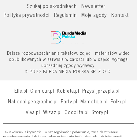
Szukaj po składnikach
Newsletter
Polityka prywatności
Regulamin
Moje zgody
Kontakt
Dalsze rozpowszechnianie tekstów, zdjęć i materiałów wideo
opublikowanych w serwisie w całości lub w części wymaga
uprzedniej zgody wydawcy.
© 2022 BURDA MEDIA POLSKA SP. Z O.O.
Elle.pl
Glamour.pl
Kobieta.pl
Przyslijprzepis.pl
National-geographic.pl
Party.pl
Mamotoja.pl
Polki.pl
Viva.pl
Wizaz.pl
Cocolita.pl
Story.pl
Jakiekolwiek aktywności, w szczególności: pobieranie, zwielokrotnianie,
przechowywanie, lub inne wykorzystywanie treści, danych lub informacji