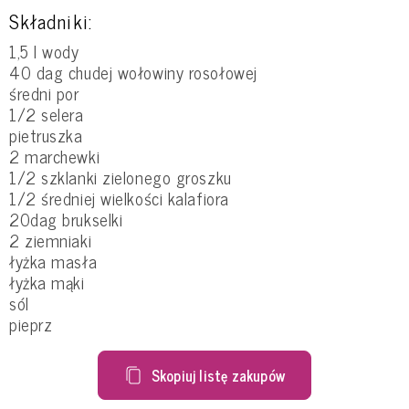
Składniki:
1,5 l wody
40 dag chudej wołowiny rosołowej
średni por
1/2 selera
pietruszka
2 marchewki
1/2 szklanki zielonego groszku
1/2 średniej wielkości kalafiora
20dag brukselki
2 ziemniaki
łyżka masła
łyżka mąki
sól
pieprz
Skopiuj listę zakupów