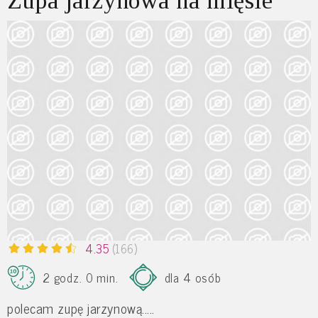
Zupa jarzynowa na mięsie
4.35
(166)
2 godz. 0 min.
dla 4 osób
polecam zupę jarzynową.....