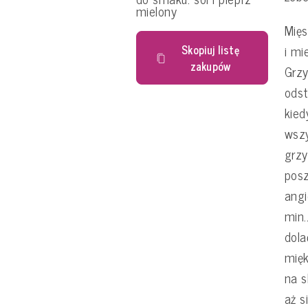
mielony
Mięs
i mi
Skopiuj listę
zakupów
Grzy
odst
kied
wszy
grzy
posz
angi
min.
dola
mięk
na s
aż s