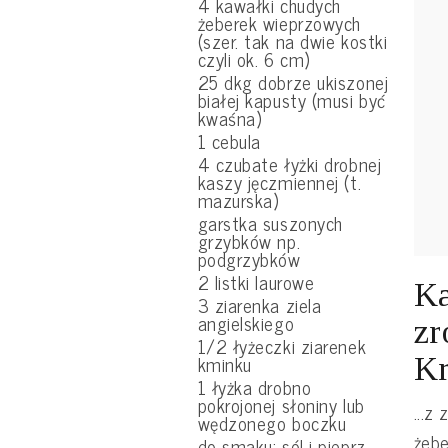
4 kawałki chudych
żeberek wieprzowych
(szer. tak na dwie kostki
czyli ok. 6 cm)
25 dkg dobrze ukiszonej
białej kapusty (musi być
kwaśna)
1 cebula
4 czubate łyżki drobnej
kaszy jęczmiennej (t.
mazurska)
garstka suszonych
grzybków np.
podgrzybków
2 listki laurowe
Ka
3 ziarenka ziela
angielskiego
zr
1/2 łyżeczki ziarenek
kminku
Kr
1 łyżka drobno
pokrojonej słoniny lub
...z
wędzonego boczku
żebe
do smaku: sól i pieprz