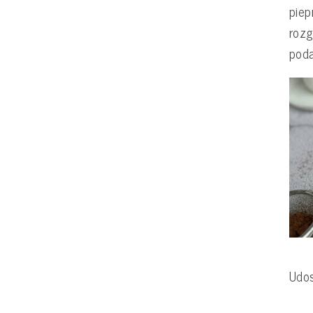
piep
rozg
poda
Udos