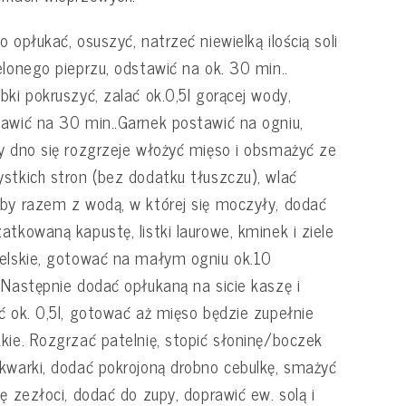
o opłukać, osuszyć, natrzeć niewielką ilością soli
elonego pieprzu, odstawić na ok. 30 min..
bki pokruszyć, zalać ok.0,5l gorącej wody,
awić na 30 min..Garnek postawić na ogniu,
y dno się rozgrzeje włożyć mięso i obsmażyć ze
stkich stron (bez dodatku tłuszczu), wlać
by razem z wodą, w której się moczyły, dodać
atkowaną kapustę, listki laurowe, kminek i ziele
elskie, gotować na małym ogniu ok.10
.Następnie dodać opłukaną na sicie kaszę i
ć ok. 0,5l, gotować aż mięso będzie zupełnie
kie. Rozgrzać patelnię, stopić słoninę/boczek
kwarki, dodać pokrojoną drobno cebulkę, smażyć
ię zezłoci, dodać do zupy, doprawić ew. solą i