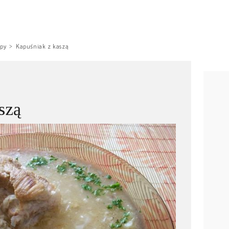
py
Kapuśniak z kaszą
szą