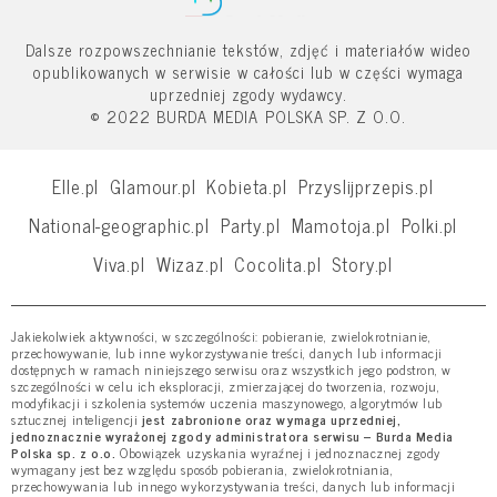
Dalsze rozpowszechnianie tekstów, zdjęć i materiałów wideo
opublikowanych w serwisie w całości lub w części wymaga
uprzedniej zgody wydawcy.
© 2022 BURDA MEDIA POLSKA SP. Z O.O.
Elle.pl
Glamour.pl
Kobieta.pl
Przyslijprzepis.pl
National-geographic.pl
Party.pl
Mamotoja.pl
Polki.pl
Viva.pl
Wizaz.pl
Cocolita.pl
Story.pl
Jakiekolwiek aktywności, w szczególności: pobieranie, zwielokrotnianie,
przechowywanie, lub inne wykorzystywanie treści, danych lub informacji
dostępnych w ramach niniejszego serwisu oraz wszystkich jego podstron, w
szczególności w celu ich eksploracji, zmierzającej do tworzenia, rozwoju,
modyfikacji i szkolenia systemów uczenia maszynowego, algorytmów lub
sztucznej inteligencji
jest zabronione oraz wymaga uprzedniej,
jednoznacznie wyrażonej zgody administratora serwisu – Burda Media
Polska sp. z o.o.
Obowiązek uzyskania wyraźnej i jednoznacznej zgody
wymagany jest bez względu sposób pobierania, zwielokrotniania,
przechowywania lub innego wykorzystywania treści, danych lub informacji