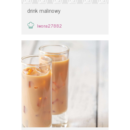
drink malinowy
Iwona27882