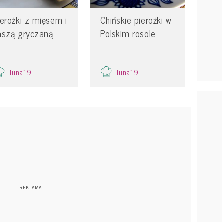
ierożki z mięsem i
Chińskie pierożki w
aszą gryczaną
Polskim rosole
luna19
luna19