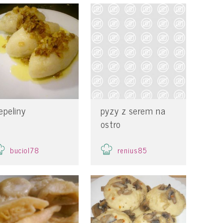
epeliny
pyzy z serem na
ostro
buciol78
renius85