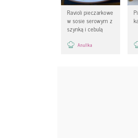
Ravioli pieczarkowe
P
w sosie serowym z
k
szynką i cebulą
Anullka