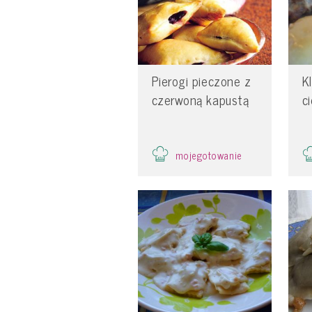
Pierogi pieczone z
K
czerwoną kapustą
c
mojegotowanie