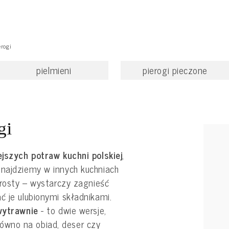
erogi
pielmieni
pierogi pieczone
gi
ejszych potraw kuchni polskiej
,
znajdziemy w innych kuchniach
 prosty – wystarczy zagnieść
ć je ulubionymi składnikami.
wytrawnie
- to dwie wersje,
wno na obiad, deser czy