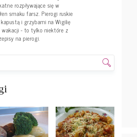
likatne rozpływające się w
ełen smaku farsz.
Pierogi
ruskie
kapustą i grzybami na Wigilię
wakacji - to tylko niektóre z
rzepisy na
pierogi
.
gi