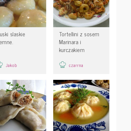
luski slaskie
Tortellini z sosem
iemne.
Marinara i
kurczakiem
Jakob
czarrna