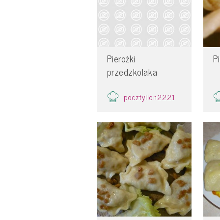
Pierożki
P
przedzkolaka
pocztylion2221