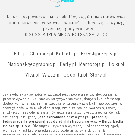
Dalsze rozpowszechnianie tekstów, zdjęć i materiałów wideo
opublikowanych w serwisie w całości lub w części wymaga
uprzedniej zgody wydawcy.
© 2022 BURDA MEDIA POLSKA SP. Z O.O.
Elle.pl
Glamour.pl
Kobieta.pl
Przyslijprzepis.pl
National-geographic.pl
Party.pl
Mamotoja.pl
Polki.pl
Viva.pl
Wizaz.pl
Cocolita.pl
Story.pl
Jakiekolwiek aktywności, w szczególności: pobieranie, zwielokrotnianie,
przechowywanie, lub inne wykorzystywanie treści, danych lub informacji
dostępnych w ramach niniejszego serwisu oraz wszystkich jego podstron, w
szczególności w celu ich eksploracji, zmierzającej do tworzenia, rozwoju,
modyfikacji i szkolenia systemów uczenia maszynowego, algorytmów lub
sztucznej inteligencji
jest zabronione oraz wymaga uprzedniej,
jednoznacznie wyrażonej zgody administratora serwisu – Burda Media
Polska sp. z o.o.
Obowiązek uzyskania wyraźnej i jednoznacznej zgody
wymagany jest bez względu sposób pobierania, zwielokrotniania,
przechowywania lub innego wykorzystywania treści, danych lub informacji