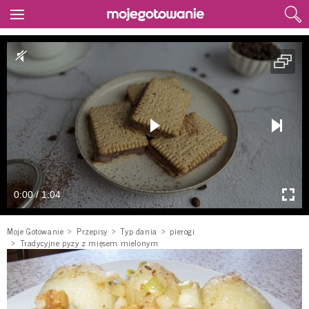
0:00 / 1:04
Moje Gotowanie
Przepisy
Typ dania
pierogi
Tradycyjne pyzy z mięsem mielonym