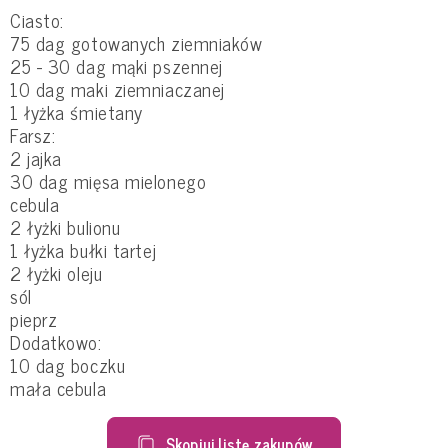
Ciasto:
75 dag gotowanych ziemniaków
25 - 30 dag mąki pszennej
10 dag maki ziemniaczanej
1 łyżka śmietany
Farsz:
2 jajka
30 dag mięsa mielonego
cebula
2 łyżki bulionu
1 łyżka bułki tartej
2 łyżki oleju
sól
pieprz
Dodatkowo:
10 dag boczku
mała cebula
Skopiuj listę zakupów