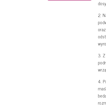
dosy
2. N
podw
oraz
odst
wyro
3. Z
podr
wrzą
4. P
maś
bedą
roz