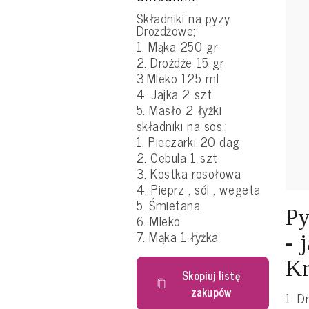
Składniki na pyzy
Drożdżowe;
1. Mąka 250 gr
2. Drożdże 15 gr
3.Mleko 125 ml
4. Jajka 2 szt
5. Masło 2 łyżki
składniki na sos.;
1. Pieczarki 20 dag
2. Cebula 1 szt
3. Kostka rosołowa
4. Pieprz , sól , wegeta
5. Śmietana
Py
6. Mleko
7. Mąka 1 łyżka
- 
Kr
Skopiuj listę
zakupów
1. D