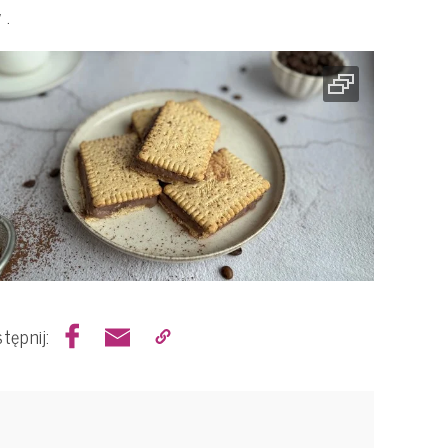
 .
tępnij: