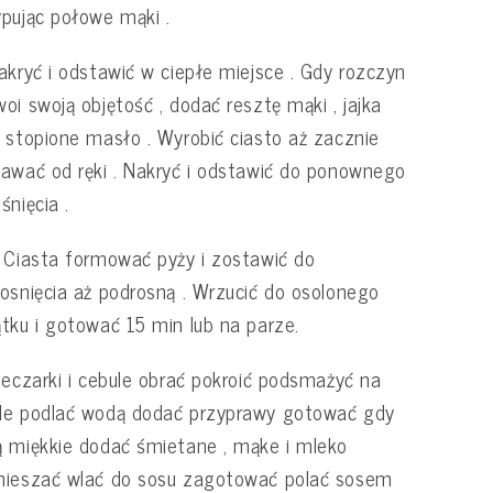
pując połowe mąki .
akryć i odstawić w ciepłe miejsce . Gdy rozczyn
oi swoją objętość , dodać resztę mąki , jajka
 stopione masło . Wyrobić ciasto aż zacznie
awać od ręki . Nakryć i odstawić do ponownego
śnięcia .
 Ciasta formować pyży i zostawić do
osnięcia aż podrosną . Wrzucić do osolonego
tku i gotować 15 min lub na parze.
ieczarki i cebule obrać pokroić podsmażyć na
le podlać wodą dodać przyprawy gotować gdy
 miękkie dodać śmietane , mąke i mleko
mieszać wlać do sosu zagotować polać sosem