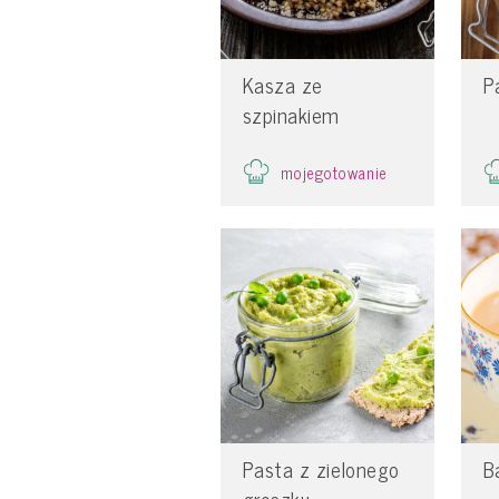
Kasza ze
P
szpinakiem
mojegotowanie
Pasta z zielonego
B
groszku