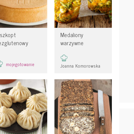
iszkopt
Medaliony
ezglutenowy
warzywne
mojegotowanie
Joanna Komorowska