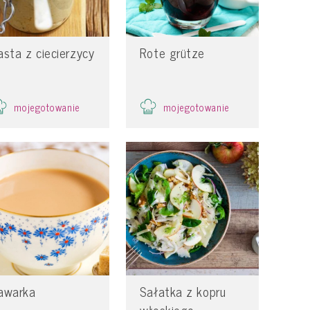
asta z ciecierzycy
Rote grütze
mojegotowanie
mojegotowanie
awarka
Sałatka z kopru
włoskiego