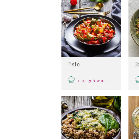
Pisto
B
mojegotowanie