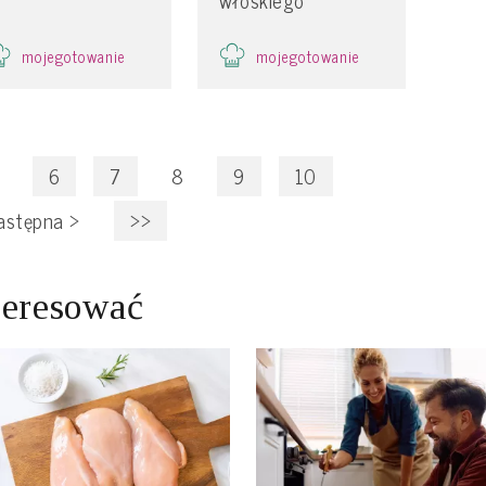
mojegotowanie
mojegotowanie
6
7
8
9
10
astępna
>
>>
teresować