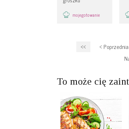
mojegotowanie
<<
<
Poprzednia
N
To może cię zain