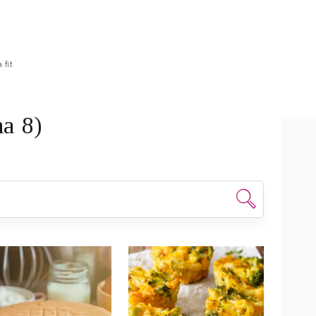
 fit
na 8)