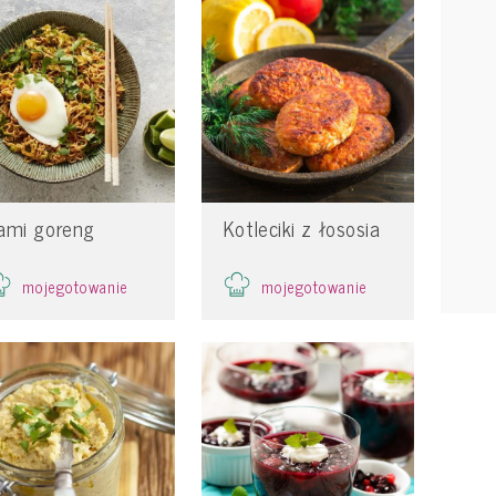
ami goreng
Kotleciki z łososia
mojegotowanie
mojegotowanie