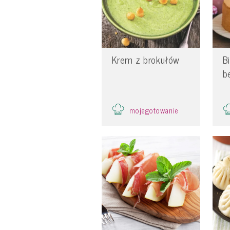
Krem z brokułów
B
b
mojegotowanie