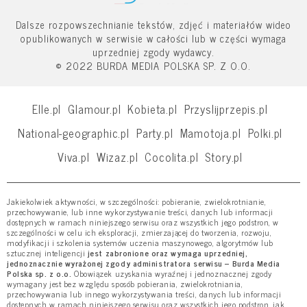
Dalsze rozpowszechnianie tekstów, zdjęć i materiałów wideo
opublikowanych w serwisie w całości lub w części wymaga
uprzedniej zgody wydawcy.
© 2022 BURDA MEDIA POLSKA SP. Z O.O.
Elle.pl
Glamour.pl
Kobieta.pl
Przyslijprzepis.pl
National-geographic.pl
Party.pl
Mamotoja.pl
Polki.pl
Viva.pl
Wizaz.pl
Cocolita.pl
Story.pl
Jakiekolwiek aktywności, w szczególności: pobieranie, zwielokrotnianie,
przechowywanie, lub inne wykorzystywanie treści, danych lub informacji
dostępnych w ramach niniejszego serwisu oraz wszystkich jego podstron, w
szczególności w celu ich eksploracji, zmierzającej do tworzenia, rozwoju,
modyfikacji i szkolenia systemów uczenia maszynowego, algorytmów lub
sztucznej inteligencji
jest zabronione oraz wymaga uprzedniej,
jednoznacznie wyrażonej zgody administratora serwisu – Burda Media
Polska sp. z o.o.
Obowiązek uzyskania wyraźnej i jednoznacznej zgody
wymagany jest bez względu sposób pobierania, zwielokrotniania,
przechowywania lub innego wykorzystywania treści, danych lub informacji
dostępnych w ramach niniejszego serwisu oraz wszystkich jego podstron, jak