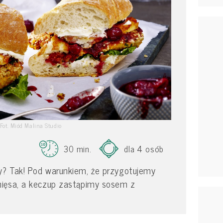
Fot. Miód Malina Studio
30 min.
dla 4 osób
? Tak! Pod warunkiem, że przygotujemy
mięsa, a keczup zastąpimy sosem z