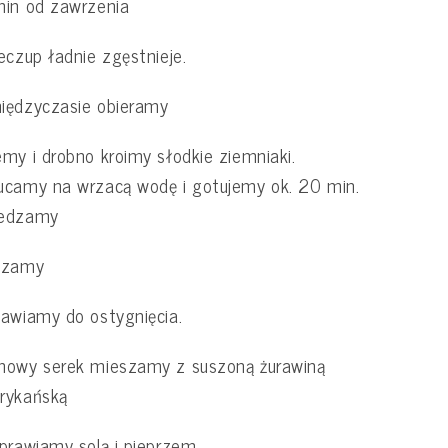
min od zawrzenia
eczup ładnie zgęstnieje.
iędzyczasie obieramy
my i drobno kroimy słodkie ziemniaki.
camy na wrzacą wodę i gotujemy ok. 20 min.
edzamy
czamy
awiamy do ostygnięcia.
mowy serek mieszamy z suszoną żurawiną
rykańską
prawiamy solą i pieprzem