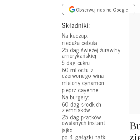
Obserwuj nas na Google
Składniki:
Na keczup:
nieduża cebula
25 dag świeżej żurawiny
amerykańskiej
5 dag cukru
60 ml octu z
czerwonego wina
mielony cynamon
pieprz cayenne
Na burgery:
60 dag słodkich
ziemniaków
25 dag płatków
owsianych instant
Bu
jajko
zi
po 4 gałązki natki