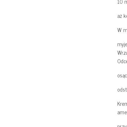
10 
aż k
W m
myje
Wrzu
Odc
osą
odst
Kre
ame
przy