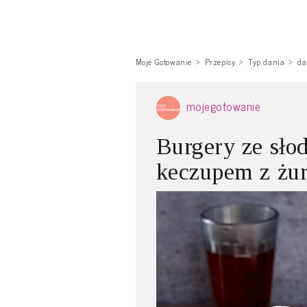
Moje Gotowanie
Przepisy
Typ dania
da
mojegotowanie
Burgery ze sło
keczupem z żu