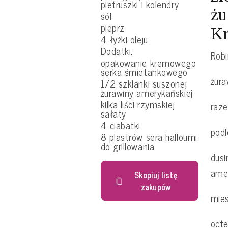
pietruszki i kolendry
żu
sól
pieprz
Kr
4 łyżki oleju
Dodatki:
Robi
opakowanie kremowego
serka śmietankowego
żura
1/2 szklanki suszonej
żurawiny amerykańskiej
kilka liści rzymskiej
raz
sałaty
4 ciabatki
podl
8 plastrów sera halloumi
do grillowania
dusi
ame
Skopiuj listę
zakupów
mie
oct