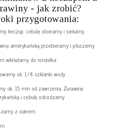
rawiny - jak zrobić?
oki przygotowania:
my keczup: cebulę obieramy i siekamy
winę amerykańską przebieramy i płuczemy
em wkładamy do rondelka
ewamy ok. 1/4 szklanki wody
my ok. 15 min od zawrzenia. Żurawinę
rykańską i cebulę odcedzamy
szamy z cukrem
em