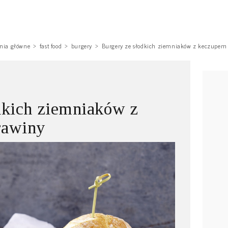
nia główne
fast food
burgery
Burgery ze słodkich ziemniaków z keczupem
dkich ziemniaków z
rawiny