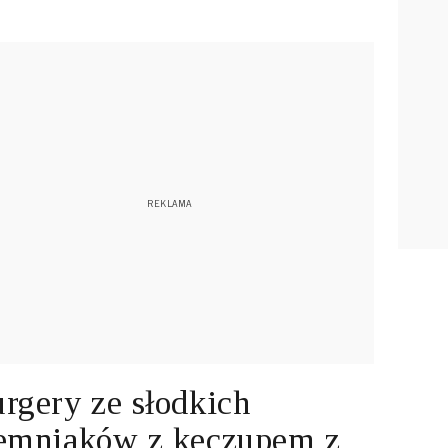
rgery ze słodkich
emniaków z keczupem z