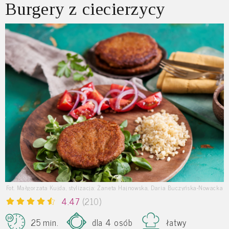
Burgery z ciecierzycy
Fot. Małgorzata Kujda, stylizacja: Żaneta Hajnowska, Daria Buczyńska-Nowacka
4.47
(210)
25 min.
dla 4 osób
łatwy