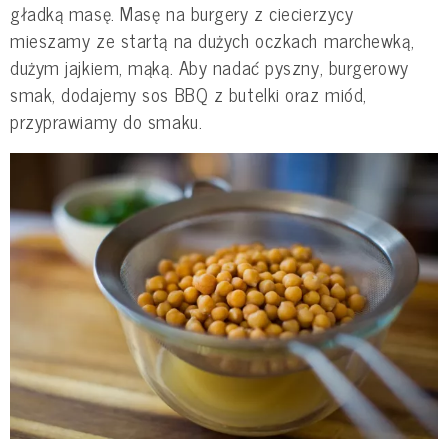
gładką masę. Masę na burgery z ciecierzycy
mieszamy ze startą na dużych oczkach marchewką,
dużym jajkiem, mąką. Aby nadać pyszny, burgerowy
smak, dodajemy sos BBQ z butelki oraz miód,
przyprawiamy do smaku.