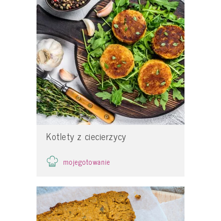
Kotlety z ciecierzycy
mojegotowanie