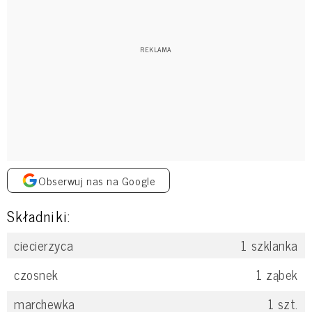
Obserwuj nas na Google
Składniki:
ciecierzyca
1
szklanka
czosnek
1
ząbek
marchewka
1
szt.