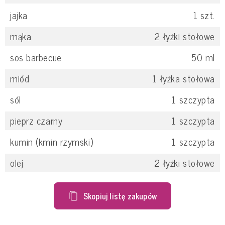
jajka
1
szt.
mąka
2
łyżki stołowe
sos barbecue
50
ml
miód
1
łyżka stołowa
sól
1
szczypta
pieprz czarny
1
szczypta
kumin (kmin rzymski)
1
szczypta
olej
2
łyżki stołowe
Skopiuj listę zakupów