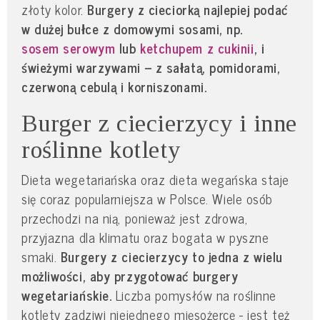
złoty kolor.
Burgery z cieciorką najlepiej podać
w dużej bułce z domowymi sosami, np.
sosem serowym
lub
ketchupem z cukinii
, i
świeżymi warzywami – z sałatą, pomidorami,
czerwoną cebulą i korniszonami.
Burger z ciecierzycy i inne
roślinne kotlety
Dieta wegetariańska oraz dieta wegańska staje
się coraz popularniejsza w Polsce. Wiele osób
przechodzi na nią, ponieważ jest zdrowa,
przyjazna dla klimatu oraz bogata w pyszne
smaki.
Burgery z ciecierzycy to jedna z wielu
możliwości, aby przygotować burgery
wegetariańskie.
Liczba pomysłów na roślinne
kotlety zadziwi niejednego mięsożercę - jest też