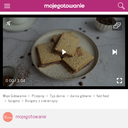
0:00 / 1:04
Moje Gotowanie
Przepisy
Typ dania
dania główne
fast food
burgery
Burgery z ciecierzycy
mojegotowanie