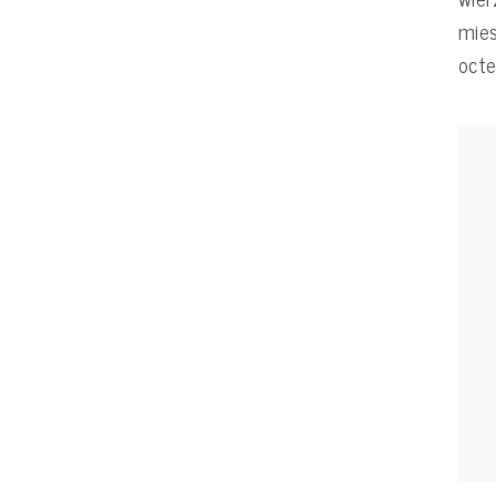
mie
octe