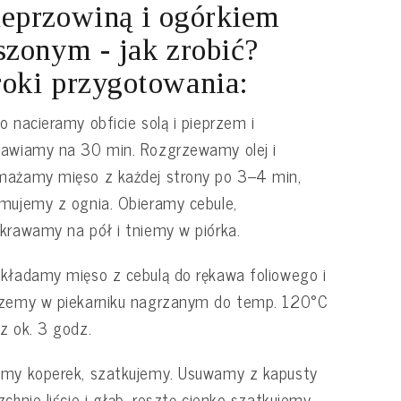
eprzowiną i ogórkiem
szonym - jak zrobić?
oki przygotowania:
o nacieramy obficie solą i pieprzem i
tawiamy na 30 min. Rozgrzewamy olej i
mażamy mięso z każdej strony po 3–4 min,
mujemy z ognia. Obieramy cebule,
krawamy na pół i tniemy w piórka.
kładamy mięso z cebulą do rękawa foliowego i
czemy w piekarniku nagrzanym do temp. 120°C
z ok. 3 godz.
emy koperek, szatkujemy. Usuwamy z kapusty
zchnie liście i głąb, resztę cienko szatkujemy,