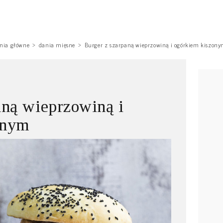
nia główne
dania mięsne
Burger z szarpaną wieprzowiną i ogórkiem kiszon
aną wieprzowiną i
onym