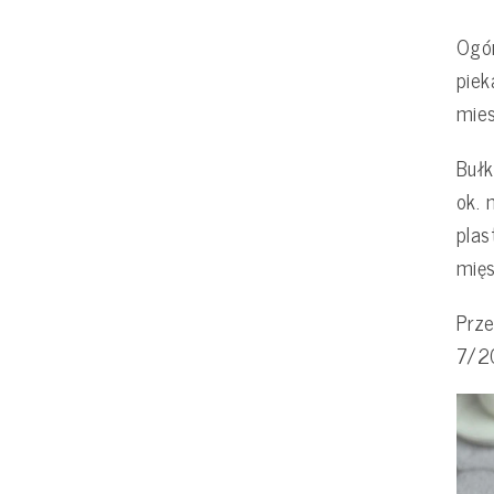
Ogór
piek
mies
Bułk
ok.
plas
mięs
Prze
7/2