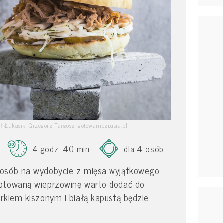
weł Łukasik, Grzegorz Targosz, gotowaniezpasja.pl
4 godz. 40 min.
dla 4 osób
posób na wydobycie z mięsa wyjątkowego
gotowaną wieprzowinę warto dodać do
rkiem kiszonym i białą kapustą będzie