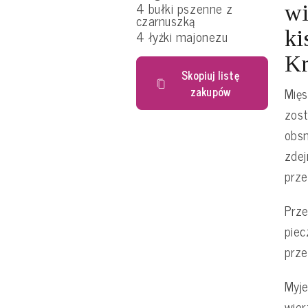
4 bułki pszenne z
wi
czarnuszką
ki
4 łyżki majonezu
Kr
Skopiuj listę
zakupów
Mięs
zos
obs
zdej
prze
Prze
pie
prze
Myj
wier