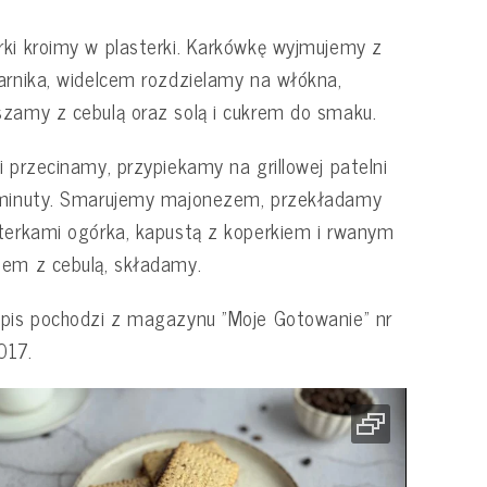
ki kroimy w plasterki. Karkówkę wyjmujemy z
arnika, widelcem rozdzielamy na włókna,
zamy z cebulą oraz solą i cukrem do smaku.
i przecinamy, przypiekamy na grillowej patelni
 minuty. Smarujemy majonezem, przekładamy
terkami ogórka, kapustą z koperkiem i rwanym
em z cebulą, składamy.
pis pochodzi z magazynu "Moje Gotowanie" nr
017.