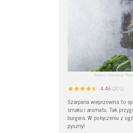
Zdjęcia i stylizacja: Pa
4.46
(201)
Szarpana wieprzowina to s
smaku i aromatu. Tak przy
burgera. W połączeniu z ogó
pyszny!