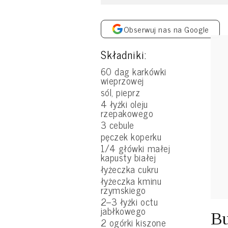
Obserwuj nas na Google
Składniki:
60 dag karkówki
wieprzowej
sól, pieprz
4 łyżki oleju
rzepakowego
3 cebule
pęczek koperku
1/4 główki małej
kapusty białej
łyżeczka cukru
łyżeczka kminu
rzymskiego
2–3 łyżki octu
jabłkowego
Bu
2 ogórki kiszone