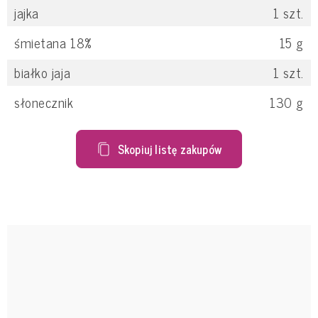
jajka
1
szt.
śmietana 18%
15
g
białko jaja
1
szt.
słonecznik
130
g
Skopiuj listę zakupów