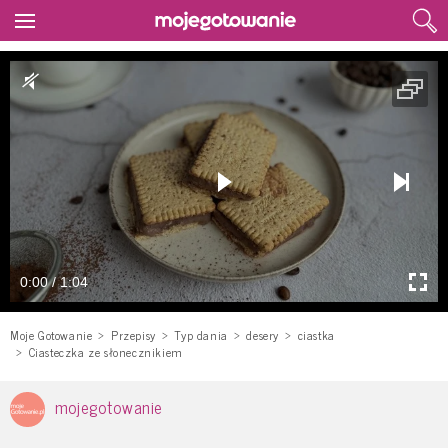
0:00 / 1:04
Moje Gotowanie
Przepisy
Typ dania
desery
ciastka
Ciasteczka ze słonecznikiem
mojegotowanie