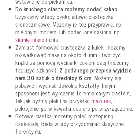
wstawić je do piekarnika.
Do kruchego ciasta możemy dodać kakao
.
Uzyskamy wtedy czekoladowe ciasteczka
słonecznikowe. Możemy je też przyprawić, np.
mielonym imbirem, lub dodać inne nasiona, np.
siemię lniane
i chia.
Zamiast formować ciasteczka z kulek, możemy
rozwałkować masę na około 4 mm i tworzyć
krążki za pomocą wycinarki cukierniczej (możemy
też użyć szklanki).
Z podanego przepisu wyjdzie
nam 30 sztuk o średnicy 6 cm
. Możemy się
pobawić i wycinać dowolne kształty. Innym
sposobem jest wyłożenie foremki całym ciastem,
tak jak byśmy piekli na przykład
mazurek
, i
pokrojenie go w kawałki dopiero po przyrządzeniu.
Gotowe ciastka możemy polać roztopioną
czekoladą. Będą wtedy przypominać klasyczne
florentynki.