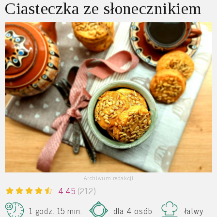
Ciasteczka ze słonecznikiem
Archiwum redakcji
4.45
(212)
1 godz. 15 min.
dla 4 osób
łatwy