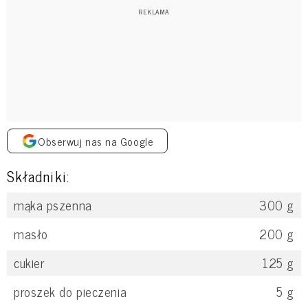
Obserwuj nas na Google
Składniki:
mąka pszenna
300
g
masło
200
g
cukier
125
g
proszek do pieczenia
5
g