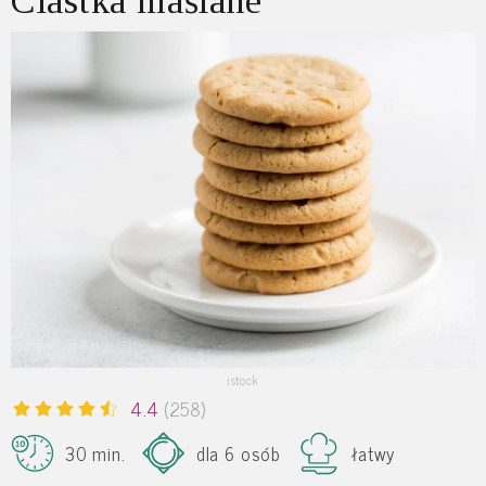
Ciastka maślane
istock
4.4
(258)
30 min.
dla 6 osób
łatwy