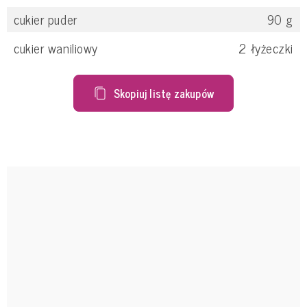
cukier puder
90
g
cukier waniliowy
2
łyżeczki
Skopiuj listę zakupów