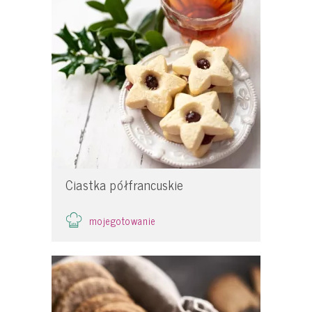
Ciastka półfrancuskie
mojegotowanie