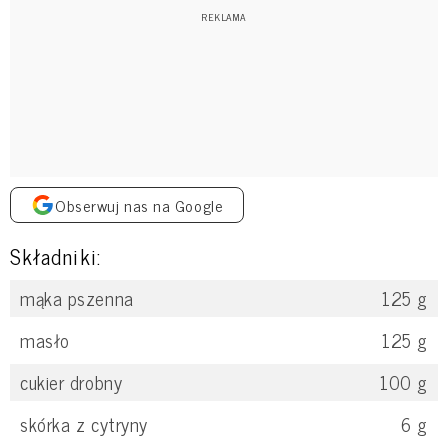
Obserwuj nas na Google
Składniki:
mąka pszenna
125
g
masło
125
g
cukier drobny
100
g
skórka z cytryny
6
g