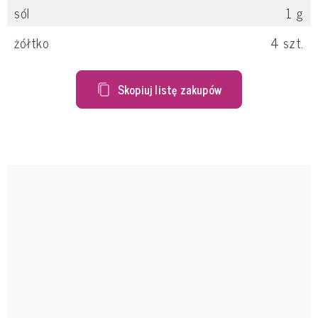
sól
1
g
żółtko
4
szt.
Skopiuj listę zakupów