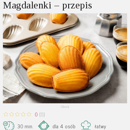
Magdalenki – przepis
iStock
0
(0)
30 min.
dla 4 osób
łatwy