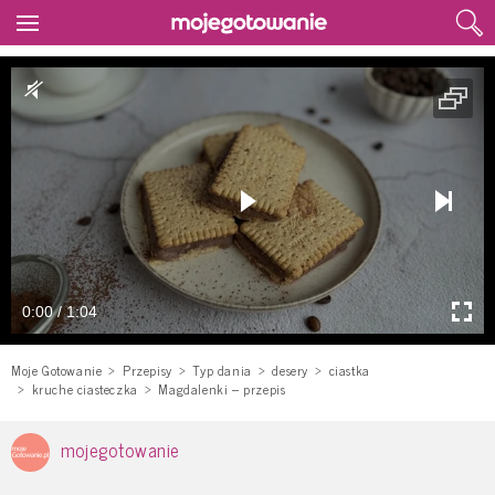
0:00 / 1:04
Moje Gotowanie
Przepisy
Typ dania
desery
ciastka
kruche ciasteczka
Magdalenki – przepis
mojegotowanie