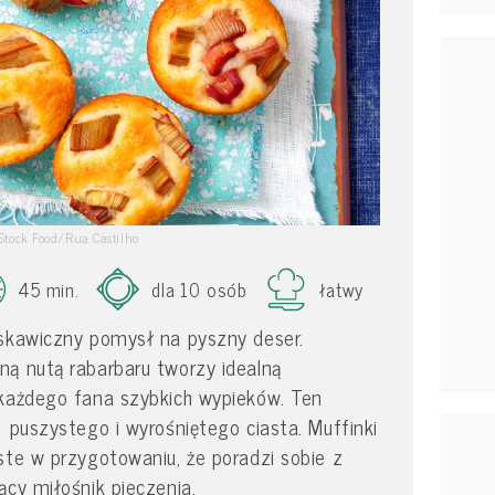
Stock Food/Rua Castilho
45 min.
dla 10 osób
łatwy
yskawiczny pomysł na pyszny deser.
ną nutą rabarbaru tworzy idealną
 każdego fana szybkich wypieków. Ten
 puszystego i wyrośniętego ciasta. Muffinki
ste w przygotowaniu, że poradzi sobie z
ący miłośnik pieczenia.