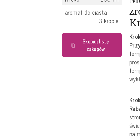
zr
aromat do ciasta
3
krople
Kr
Krok
Skopiuj listę
Prz
zakupów
tem
pros
temp
wykł
Krok
Rab
stro
świe
na m