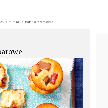
sery
muffinki
Muffinki rabarbarowe
barowe