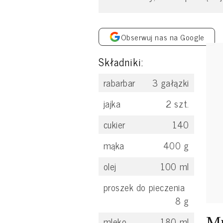
Obserwuj nas na Google
Składniki:
rabarbar
3
gałązki
jajka
2
szt.
cukier
140
mąka
400
g
olej
100
ml
proszek do pieczenia
8
g
Mu
mleko
180
ml