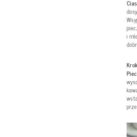
Cias
dosy
Wsy
piec
i ml
dobr
Krok
Piec
wyso
kawa
wsta
prze