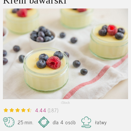
Krem bawarski
iStock
4.44
(187)
25 min.
dla 4 osób
łatwy