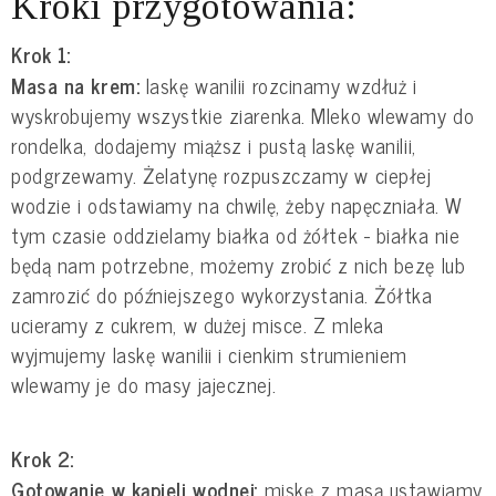
Kroki przygotowania:
Krok 1:
Masa na krem:
laskę wanilii rozcinamy wzdłuż i
wyskrobujemy wszystkie ziarenka. Mleko wlewamy do
rondelka, dodajemy miąższ i pustą laskę wanilii,
podgrzewamy. Żelatynę rozpuszczamy w ciepłej
wodzie i odstawiamy na chwilę, żeby napęczniała. W
tym czasie oddzielamy białka od żółtek - białka nie
będą nam potrzebne, możemy zrobić z nich bezę lub
zamrozić do późniejszego wykorzystania. Żółtka
ucieramy z cukrem, w dużej misce. Z mleka
wyjmujemy laskę wanilii i cienkim strumieniem
wlewamy je do masy jajecznej.
Krok 2:
Gotowanie w kąpieli wodnej:
miskę z masą ustawiamy