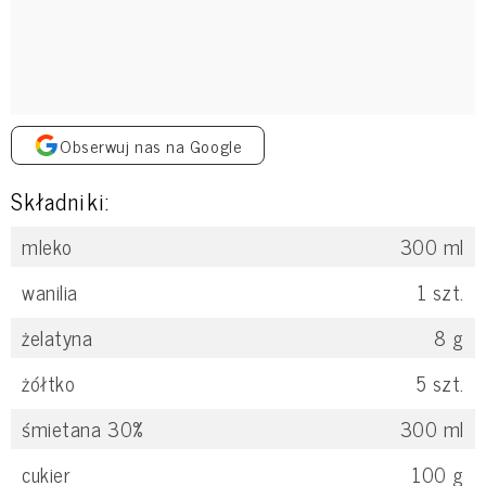
Obserwuj nas na Google
Składniki:
mleko
300
ml
wanilia
1
szt.
żelatyna
8
g
żółtko
5
szt.
śmietana 30%
300
ml
cukier
100
g