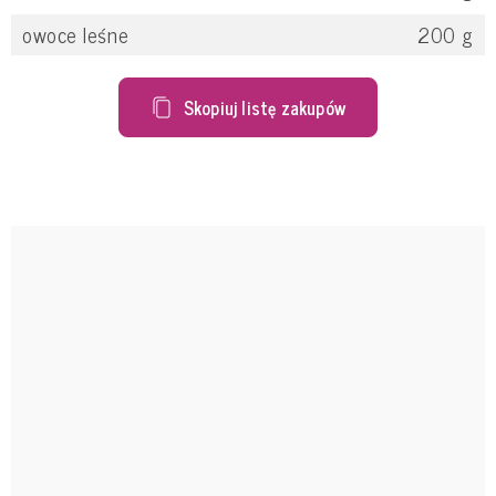
owoce leśne
200
g
Skopiuj listę zakupów