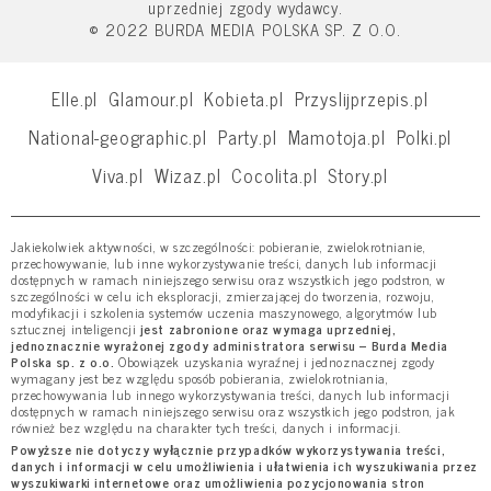
uprzedniej zgody wydawcy.
© 2022 BURDA MEDIA POLSKA SP. Z O.O.
Elle.pl
Glamour.pl
Kobieta.pl
Przyslijprzepis.pl
National-geographic.pl
Party.pl
Mamotoja.pl
Polki.pl
Viva.pl
Wizaz.pl
Cocolita.pl
Story.pl
Jakiekolwiek aktywności, w szczególności: pobieranie, zwielokrotnianie,
przechowywanie, lub inne wykorzystywanie treści, danych lub informacji
dostępnych w ramach niniejszego serwisu oraz wszystkich jego podstron, w
szczególności w celu ich eksploracji, zmierzającej do tworzenia, rozwoju,
modyfikacji i szkolenia systemów uczenia maszynowego, algorytmów lub
sztucznej inteligencji
jest zabronione oraz wymaga uprzedniej,
jednoznacznie wyrażonej zgody administratora serwisu – Burda Media
Polska sp. z o.o.
Obowiązek uzyskania wyraźnej i jednoznacznej zgody
wymagany jest bez względu sposób pobierania, zwielokrotniania,
przechowywania lub innego wykorzystywania treści, danych lub informacji
dostępnych w ramach niniejszego serwisu oraz wszystkich jego podstron, jak
również bez względu na charakter tych treści, danych i informacji.
Powyższe nie dotyczy wyłącznie przypadków wykorzystywania treści,
danych i informacji w celu umożliwienia i ułatwienia ich wyszukiwania przez
wyszukiwarki internetowe oraz umożliwienia pozycjonowania stron