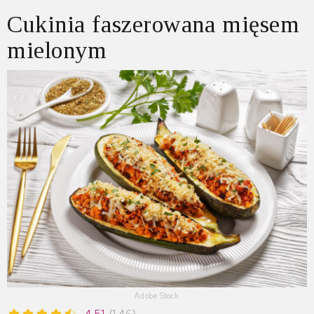
Cukinia faszerowana mięsem
mielonym
Adobe Stock
4.51
(146)