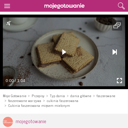
0:00 / 1:04
Moje Gotowanie
Przepisy
Typ dania
dania główne
faszerowane
faszerowane warzywa
cukinia faszerowana
Cukinia faszerowana mięsem mielonym
mojegotowanie