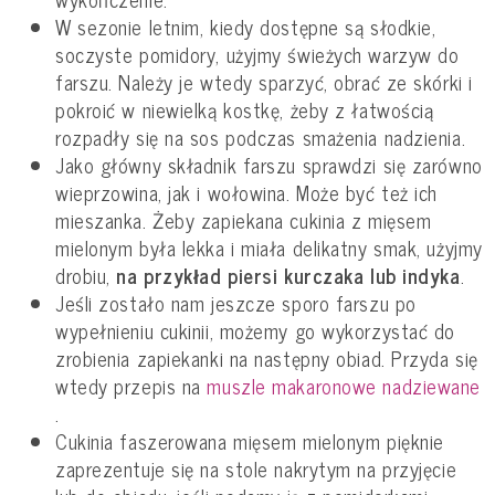
W sezonie letnim, kiedy dostępne są słodkie,
soczyste pomidory, użyjmy świeżych warzyw do
farszu. Należy je wtedy sparzyć, obrać ze skórki i
pokroić w niewielką kostkę, żeby z łatwością
rozpadły się na sos podczas smażenia nadzienia.
Jako główny składnik farszu sprawdzi się zarówno
wieprzowina, jak i wołowina. Może być też ich
mieszanka. Żeby zapiekana cukinia z mięsem
mielonym była lekka i miała delikatny smak, użyjmy
drobiu,
na przykład piersi kurczaka lub indyka
.
Jeśli zostało nam jeszcze sporo farszu po
wypełnieniu cukinii, możemy go wykorzystać do
zrobienia zapiekanki na następny obiad. Przyda się
wtedy przepis na
muszle makaronowe nadziewane
.
Cukinia faszerowana mięsem mielonym pięknie
zaprezentuje się na stole nakrytym na przyjęcie