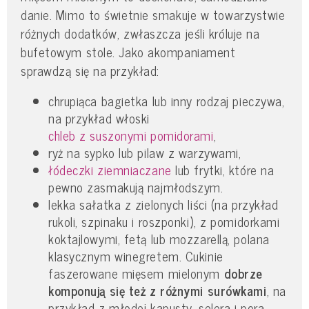
danie. Mimo to świetnie smakuje w towarzystwie
różnych dodatków, zwłaszcza jeśli króluje na
bufetowym stole. Jako akompaniament
sprawdzą się na przykład:
chrupiąca bagietka lub inny rodzaj pieczywa,
na przykład włoski
chleb z suszonymi pomidorami
,
ryż na sypko lub pilaw z warzywami,
łódeczki ziemniaczane
lub frytki, które na
pewno zasmakują najmłodszym.
lekka sałatka z zielonych liści (na przykład
rukoli, szpinaku i roszponki), z pomidorkami
koktajlowymi, fetą lub mozzarellą, polana
klasycznym winegretem. Cukinie
faszerowane mięsem mielonym
dobrze
komponują się też z różnymi surówkami
, na
przykład z młodej kapusty, selera i pora,