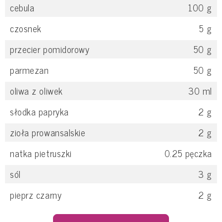
cebula
100
g
czosnek
5
g
przecier pomidorowy
50
g
parmezan
50
g
oliwa z oliwek
30
ml
słodka papryka
2
g
zioła prowansalskie
2
g
natka pietruszki
0.25
pęczka
sól
3
g
pieprz czarny
2
g