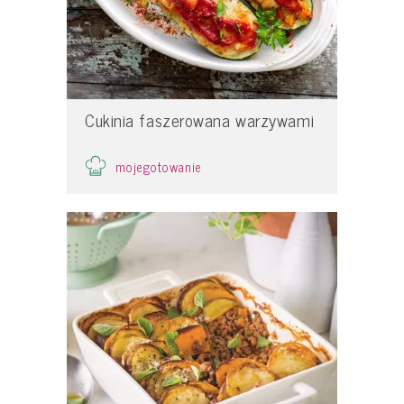
Cukinia faszerowana warzywami
mojegotowanie