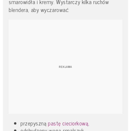
smarowidła i kremy. Wystarczy kilka ruchów
blendera, aby wyczarować:
przepyszną
pastę cieciorkową
,
odchudzony wege smalczyk,