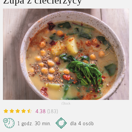
Zupa z ciecierzycy
iStock
4.38
(183)
1 godz. 30 min.
dla 4 osób