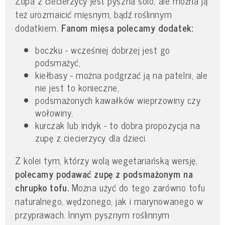
Zupa z ciecierzycy jest pyszna solo, ale można ją
też urozmaicić mięsnym, bądź roślinnym
dodatkiem.
Fanom mięsa polecamy dodatek:
boczku - wcześniej dobrzej jest go
podsmażyć,
kiełbasy - można podgrzać ją na patelni, ale
nie jest to konieczne,
podsmażonych kawałków wieprzowiny czy
wołowiny,
kurczak lub indyk - to dobra propozycja na
zupę z ciecierzycy dla dzieci.
Z kolei tym, którzy wolą wegetariańską wersję,
polecamy podawać zupę z podsmażonym na
chrupko tofu.
Można użyć do tego zarówno tofu
naturalnego, wędzonego, jak i marynowanego w
przyprawach. Innym pysznym roślinnym