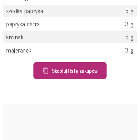
słodka papryka
5
g
papryka ostra
3
g
kminek
5
g
majeranek
3
g
Skopiuj listę zakupów