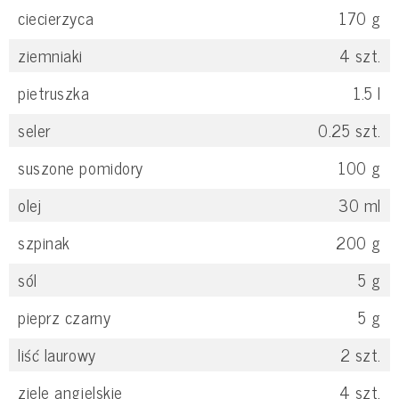
ciecierzyca
170
g
ziemniaki
4
szt.
pietruszka
1.5
l
seler
0.25
szt.
suszone pomidory
100
g
olej
30
ml
szpinak
200
g
sól
5
g
pieprz czarny
5
g
liść laurowy
2
szt.
ziele angielskie
4
szt.