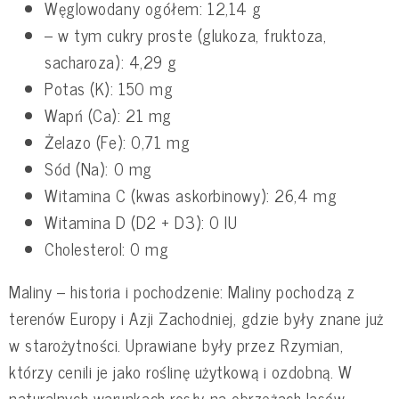
Węglowodany ogółem: 12,14 g
– w tym cukry proste (glukoza, fruktoza,
sacharoza): 4,29 g
Potas (K): 150 mg
Wapń (Ca): 21 mg
Żelazo (Fe): 0,71 mg
Sód (Na): 0 mg
Witamina C (kwas askorbinowy): 26,4 mg
Witamina D (D2 + D3): 0 IU
Cholesterol: 0 mg
Maliny – historia i pochodzenie: Maliny pochodzą z
terenów Europy i Azji Zachodniej, gdzie były znane już
w starożytności. Uprawiane były przez Rzymian,
którzy cenili je jako roślinę użytkową i ozdobną. W
naturalnych warunkach rosły na obrzeżach lasów,