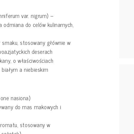
mniferum var. nigrum) –
a odmiana do celów kulinarnych,
 w smaku, stosowany głównie w
owoazjatyckich deserach
ykany, o właściwościach
 białym a niebieskim
zone nasiona)
tywany do mas makowych i
 aromatu, stosowany w
 sałatek)