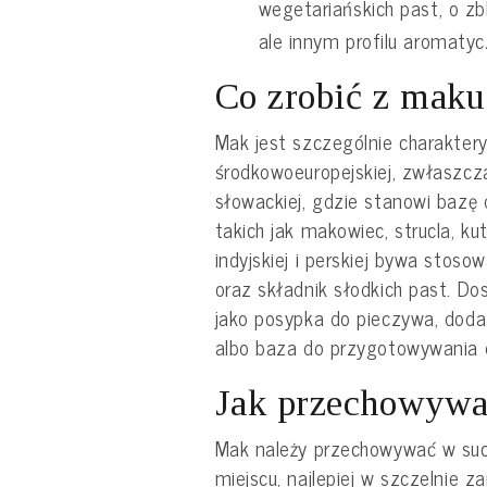
wegetariańskich past, o zb
ale innym profilu aromaty
Co zrobić z maku
Mak jest szczególnie charaktery
środkowoeuropejskiej, zwłaszcza p
słowackiej, gdzie stanowi bazę 
takich jak makowiec, strucla, ku
indyjskiej i perskiej bywa stos
oraz składnik słodkich past. Do
jako posypka do pieczywa, dod
albo baza do przygotowywania 
Jak przechowyw
Mak należy przechowywać w su
miejscu, najlepiej w szczelnie 