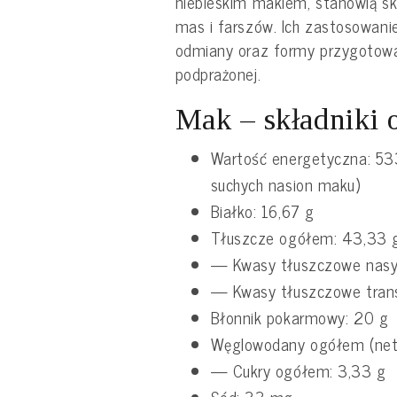
niebieskim makiem, stanowią sk
mas i farszów. Ich zastosowanie
odmiany oraz formy przygotowan
podprażonej.
Mak – składniki
Wartość energetyczna: 533
suchych nasion maku)
Białko: 16,67 g
Tłuszcze ogółem: 43,33 
— Kwasy tłuszczowe nasy
— Kwasy tłuszczowe trans
Błonnik pokarmowy: 20 g
Węglowodany ogółem (net
— Cukry ogółem: 3,33 g
Sód: 33 mg