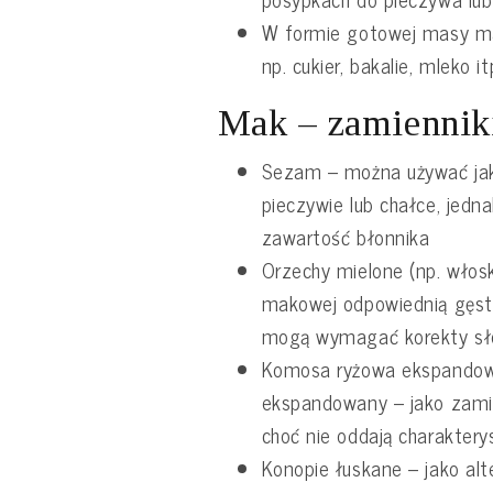
W formie gotowej masy mak
np. cukier, bakalie, mleko it
Mak – zamiennik
Sezam – można używać jak
pieczywie lub chałce, jedn
zawartość błonnika
Orzechy mielone (np. włosk
makowej odpowiednią gęsto
mogą wymagać korekty sł
Komosa ryżowa ekspandow
ekspandowany – jako zamie
choć nie oddają charakte
Konopie łuskane – jako alt