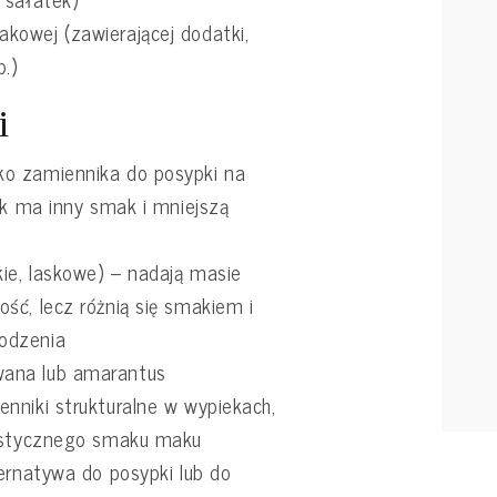
owej (zawierającej dodatki,
p.)
i
o zamiennika do posypki na
ak ma inny smak i mniejszą
ie, laskowe) – nadają masie
ść, lecz różnią się smakiem i
odzenia
ana lub amarantus
nniki strukturalne w wypiekach,
rystycznego smaku maku
ernatywa do posypki lub do