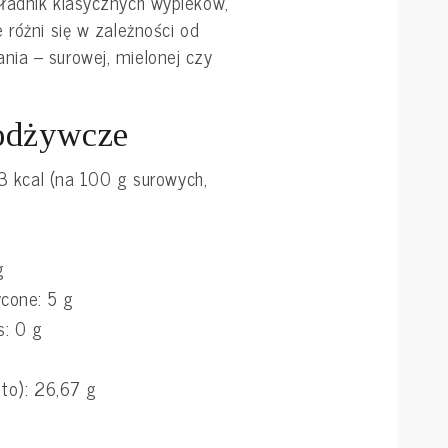
ładnik klasycznych wypieków,
 różni się w zależności od
ia – surowej, mielonej czy
 odżywcze
 kcal (na 100 g surowych,
g
cone: 5 g
: 0 g
to): 26,67 g