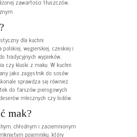
liżonej zawartości tłuszczów,
cznym
?
styczny dla kuchni
olskiej, węgierskiej, czeskiej i
do tradycyjnych wypieków,
tia czy kluski z maku. W kuchni
owany jako zagęstnik do sosów
skonale sprawdza się również
atek do farszów pierogowych
deserów mlecznych czy lodów.
ać mak?
chym, chłodnym i zaciemnionym
zamkniętym pojemniku, który