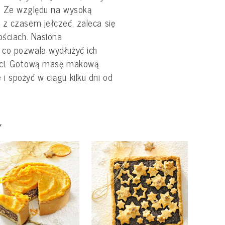
m. Ze względu na wysoką
 z czasem jełczeć, zaleca się
ościach. Nasiona
 co pozwala wydłużyć ich
ści. Gotową masę makową
 spożyć w ciągu kilku dni od
y