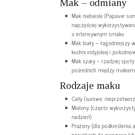
Mak – odmiany
Mak niebieski (Papaver so
najczęściej wykorzystywan
o intensywnym smaku
Mak biały – łagodniejszy
kuchni indyjskiej i południ
Mak szary – rzadziej spot
pośrednich między makiem
Rodzaje maku
Cały (surowe, nieprzetwor
Mielony (często wykorzys
nadzień)
Prażony (dla podkreślenia
posypkach do pieczywa lub