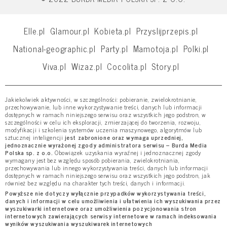
Elle.pl
Glamour.pl
Kobieta.pl
Przyslijprzepis.pl
National-geographic.pl
Party.pl
Mamotoja.pl
Polki.pl
Viva.pl
Wizaz.pl
Cocolita.pl
Story.pl
Jakiekolwiek aktywności, w szczególności: pobieranie, zwielokrotnianie,
przechowywanie, lub inne wykorzystywanie treści, danych lub informacji
dostępnych w ramach niniejszego serwisu oraz wszystkich jego podstron, w
szczególności w celu ich eksploracji, zmierzającej do tworzenia, rozwoju,
modyfikacji i szkolenia systemów uczenia maszynowego, algorytmów lub
sztucznej inteligencji
jest zabronione oraz wymaga uprzedniej,
jednoznacznie wyrażonej zgody administratora serwisu – Burda Media
Polska sp. z o.o.
Obowiązek uzyskania wyraźnej i jednoznacznej zgody
wymagany jest bez względu sposób pobierania, zwielokrotniania,
przechowywania lub innego wykorzystywania treści, danych lub informacji
dostępnych w ramach niniejszego serwisu oraz wszystkich jego podstron, jak
również bez względu na charakter tych treści, danych i informacji.
Powyższe nie dotyczy wyłącznie przypadków wykorzystywania treści,
danych i informacji w celu umożliwienia i ułatwienia ich wyszukiwania przez
wyszukiwarki internetowe oraz umożliwienia pozycjonowania stron
internetowych zawierających serwisy internetowe w ramach indeksowania
wyników wyszukiwania wyszukiwarek internetowych