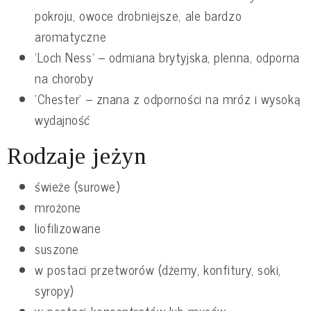
pokroju, owoce drobniejsze, ale bardzo
aromatyczne
‘Loch Ness’ – odmiana brytyjska, plenna, odporna
na choroby
‘Chester’ – znana z odporności na mróz i wysoką
wydajność
Rodzaje jeżyn
świeże (surowe)
mrożone
liofilizowane
suszone
w postaci przetworów (dżemy, konfitury, soki,
syropy)
w postaci koncentratów lub musów