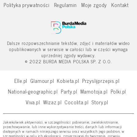
Polityka prywatności
Regulamin
Moje zgody
Kontakt
Dalsze rozpowszechnianie tekstów, zdjęć i materiałów wideo
opublikowanych w serwisie w całości lub w części wymaga
uprzedniej zgody wydawcy.
© 2022 BURDA MEDIA POLSKA SP. Z O.O.
Elle.pl
Glamour.pl
Kobieta.pl
Przyslijprzepis.pl
National-geographic.pl
Party.pl
Mamotoja.pl
Polki.pl
Viva.pl
Wizaz.pl
Cocolita.pl
Story.pl
Jakiekolwiek aktywności, w szczególności: pobieranie, zwielokrotnianie,
przechowywanie, lub inne wykorzystywanie treści, danych lub informacji
dostępnych w ramach niniejszego serwisu oraz wszystkich jego podstron, w
szczególności w celu ich eksploracji, zmierzającej do tworzenia, rozwoju,