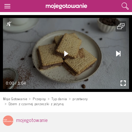
0:00 / 1:04
Moje Gotowanie
Przepisy
Typ dania
przetwory
Dżem z czarnej porzeczki z jeżyną
mojegotowanie