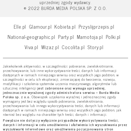
uprzedniej zgody wydawcy.
© 2022 BURDA MEDIA POLSKA SP. Z O.O.
Elle.pl
Glamour.pl
Kobieta.pl
Przyslijprzepis.pl
National-geographic.pl
Party.pl
Mamotoja.pl
Polki.pl
Viva.pl
Wizaz.pl
Cocolita.pl
Story.pl
Jakiekolwiek aktywności, w szczególności: pobieranie, zwielokrotnianie,
przechowywanie, lub inne wykorzystywanie treści, danych lub informacji
dostępnych w ramach niniejszego serwisu oraz wszystkich jego podstron, w
szczególności w celu ich eksploracji, zmierzającej do tworzenia, rozwoju,
modyfikacji i szkolenia systemów uczenia maszynowego, algorytmów lub
sztucznej inteligencji
jest zabronione oraz wymaga uprzedniej,
jednoznacznie wyrażonej zgody administratora serwisu – Burda Media
Polska sp. z o.o.
Obowiązek uzyskania wyraźnej i jednoznacznej zgody
wymagany jest bez względu sposób pobierania, zwielokrotniania,
przechowywania lub innego wykorzystywania treści, danych lub informacji
dostępnych w ramach niniejszego serwisu oraz wszystkich jego podstron, jak
również bez względu na charakter tych treści, danych i informacji.
Powyższe nie dotyczy wyłącznie przypadków wykorzystywania treści,
danych i informacji w celu umożliwienia i ułatwienia ich wyszukiwania przez
wyszukiwarki internetowe oraz umożliwienia pozycjonowania stron