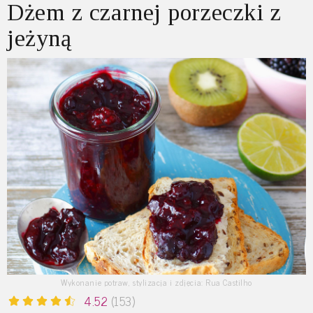
Dżem z czarnej porzeczki z
jeżyną
Wykonanie potraw, stylizacja i zdjęcia: Rua Castilho
4.52
(153)