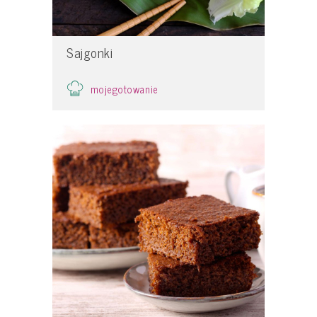
Sajgonki
mojegotowanie