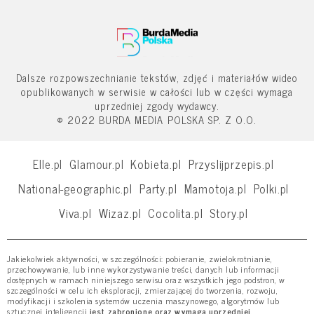
Dalsze rozpowszechnianie tekstów, zdjęć i materiałów wideo
opublikowanych w serwisie w całości lub w części wymaga
uprzedniej zgody wydawcy.
© 2022 BURDA MEDIA POLSKA SP. Z O.O.
Elle.pl
Glamour.pl
Kobieta.pl
Przyslijprzepis.pl
National-geographic.pl
Party.pl
Mamotoja.pl
Polki.pl
Viva.pl
Wizaz.pl
Cocolita.pl
Story.pl
Jakiekolwiek aktywności, w szczególności: pobieranie, zwielokrotnianie,
przechowywanie, lub inne wykorzystywanie treści, danych lub informacji
dostępnych w ramach niniejszego serwisu oraz wszystkich jego podstron, w
szczególności w celu ich eksploracji, zmierzającej do tworzenia, rozwoju,
modyfikacji i szkolenia systemów uczenia maszynowego, algorytmów lub
sztucznej inteligencji
jest zabronione oraz wymaga uprzedniej,