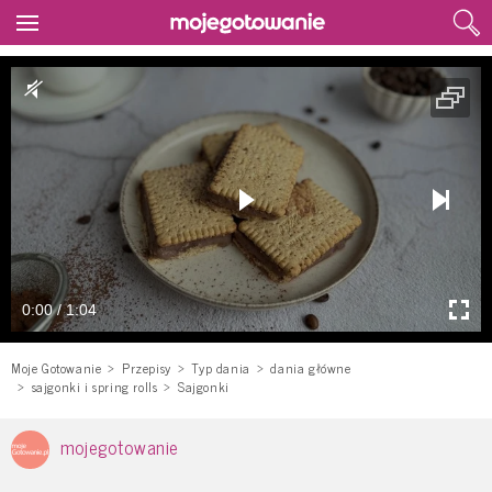
0:00 / 1:04
Moje Gotowanie
Przepisy
Typ dania
dania główne
sajgonki i spring rolls
Sajgonki
mojegotowanie