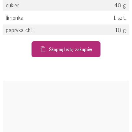
cukier
40
g
limonka
1
szt.
papryka chili
10
g
Skopiuj listę zakupów