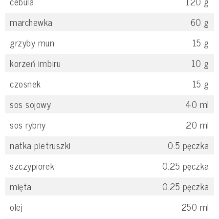
cebula
120
g
marchewka
60
g
grzyby mun
15
g
korzeń imbiru
10
g
czosnek
15
g
sos sojowy
40
ml
sos rybny
20
ml
natka pietruszki
0.5
pęczka
szczypiorek
0.25
pęczka
mięta
0.25
pęczka
olej
250
ml