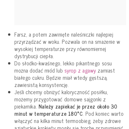
Farsz, a potem zawinięte naleśniczki najlepiej
przyrządzać w woku. Pozwala on na smażenie w
wysokiej temperaturze przy równomiernej
dystrybucji ciepła.
Do słodko-kwaśnego, lekko pikantnego sosu
można dodać miód lub
syrop z agawy
zamiast
białego cukru. Będzie miał wtedy gęstszą,
zawiesistą konsystencję.
Jeśli chcemy obniżyć kaloryczność posiłku,
możemy przygotować domowe sajgonki z
piekarnika.
Należy zapiekać je przez około 30
minut w temperaturze 180°C
. Pod koniec warto
włączyć na kilka minut termoobieg, żeby zdrowe
azjatyckie krokiety mogły się trochę przyrumienić.