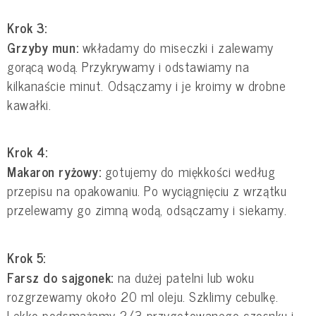
Krok 3:
Grzyby mun:
wkładamy do miseczki i zalewamy
gorącą wodą. Przykrywamy i odstawiamy na
kilkanaście minut. Odsączamy i je kroimy w drobne
kawałki.
Krok 4:
Makaron ryżowy:
gotujemy do miękkości według
przepisu na opakowaniu. Po wyciągnięciu z wrzątku
przelewamy go zimną wodą, odsączamy i siekamy.
Krok 5:
Farsz do sajgonek:
na dużej patelni lub woku
rozgrzewamy około 20 ml oleju. Szklimy cebulkę.
Lekko podsmażamy 2/3 przygotowanego czosnku i