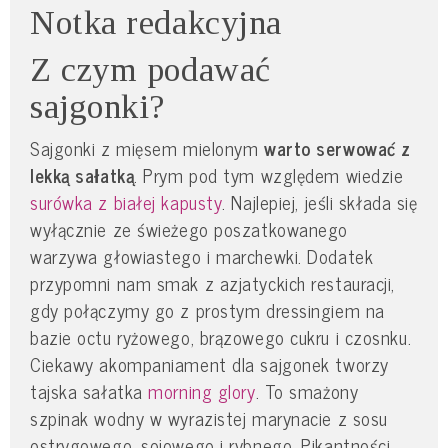
Notka redakcyjna
Z czym podawać
sajgonki?
Sajgonki z mięsem mielonym
warto serwować z
lekką sałatką
. Prym pod tym względem wiedzie
surówka z białej kapusty
. Najlepiej, jeśli składa się
wyłącznie ze świeżego poszatkowanego
warzywa głowiastego i marchewki. Dodatek
przypomni nam smak z azjatyckich restauracji,
gdy połączymy go z prostym dressingiem na
bazie octu ryżowego, brązowego cukru i czosnku.
Ciekawy akompaniament dla sajgonek tworzy
tajska sałatka
morning glory
. To smażony
szpinak wodny w wyrazistej marynacie z sosu
ostrygowego, sojowego i rybnego. Pikantności