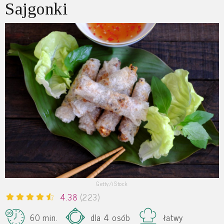
Sajgonki
Getty/iStock
4.38
(223)
60 min.
dla 4 osób
łatwy