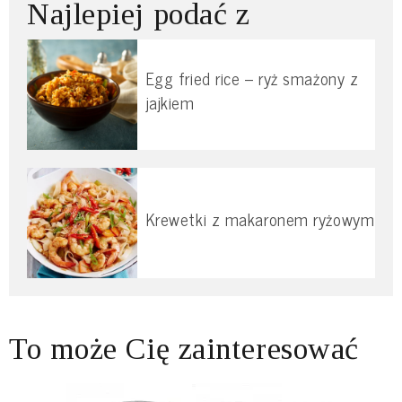
Najlepiej podać z
Egg fried rice – ryż smażony z
jajkiem
Krewetki z makaronem ryżowym
To może Cię zainteresować